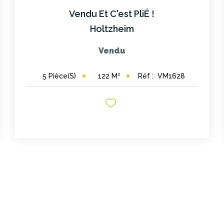
Vendu Et C'est PliÉ !
Holtzheim
Vendu
122
M²
Réf :
VM1628
5
Pièce(s)