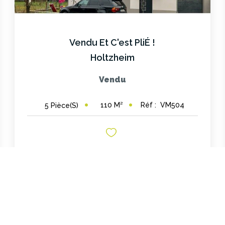
Vendu Et C'est PliÉ !
Holtzheim
Vendu
110
M²
Réf :
VM504
5
Pièce(s)