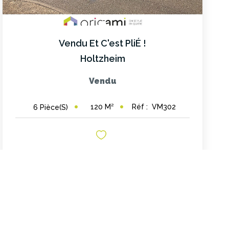
Vendu Et C'est PliÉ !
Holtzheim
Vendu
120
M²
Réf :
VM302
6
Pièce(s)