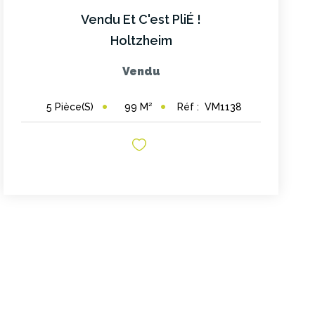
Vendu Et C'est PliÉ !
Holtzheim
Vendu
99
M²
Réf :
VM1138
5
Pièce(s)