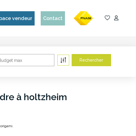
pace vendeur
Contact
Budget max
dre à holtzheim
origami.