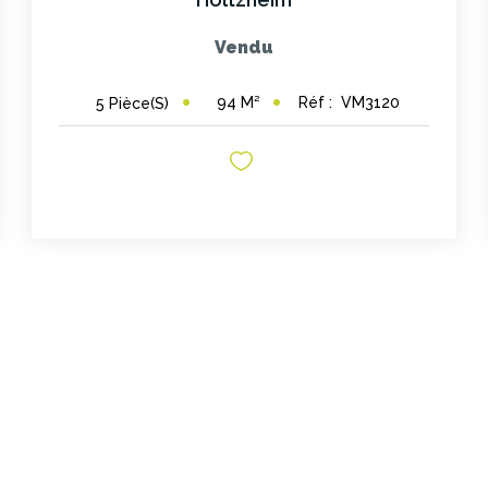
Vendu
94
M²
Réf :
VM3120
5
Pièce(s)