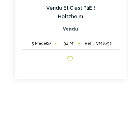
Vendu Et C'est PliÉ !
Holtzheim
Vendu
94
M²
Réf :
VM1692
5
Pièce(s)