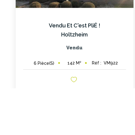
Vendu Et C'est PliÉ !
Holtzheim
Vendu
142
M²
Réf :
VM922
6
Pièce(s)