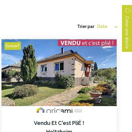
Créer une alerte
Trier par
Exclusif
Vendu Et C'est PliÉ !
Holtzheim