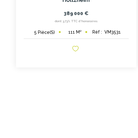
389 000 €
dont 3,73% TTC d'honoraires
111
M²
Réf :
VM3531
5
Pièce(s)