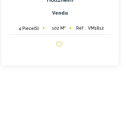
Vendu
102
M²
Réf :
VM1812
4
Pièce(s)