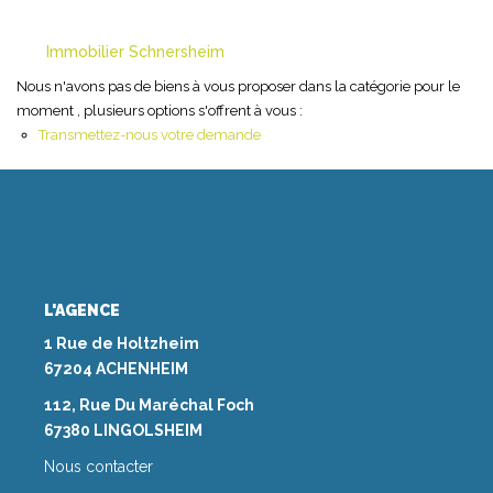
NOS AGENCES
Immobilier Schnersheim
Nous n'avons pas de biens à vous proposer dans la catégorie pour le
Les Agences Origami
moment , plusieurs options s'offrent à vous :
Transmettez-nous votre demande
Notre Philosophie
Notre Équipe
Nous Rejoindre
Vos Avis
Blog
L'AGENCE
1 Rue de Holtzheim
ESPACE BAILLEURS
67204 ACHENHEIM
112, Rue Du Maréchal Foch
ESPACE VENDEUR
67380 LINGOLSHEIM
Nous contacter