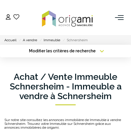
ESTIMER
Accueil
A vendre
Immeuble
Schnersheim
ACHETER
Modifier les critères de recherche
Type de transaction
Localisation
Acheter
Localisation
LOUER
Type de bien
Achat / Vente Immeuble
Sélectionnez...
Surface min
VENDRE
Schnersheim - Immeuble a
Plus de critères
Budget max
vendre à Schnersheim
Pourquoi Nous Choisir ?
Créer une alerte
Nos Biens Vendus
Sur notre site consultez les annonces immobilière de Immeuble à vendre
Schnersheim. Trouvez votre Immeuble sur Schnersheim grâce aux
GESTION
annonces immobilières de origami.