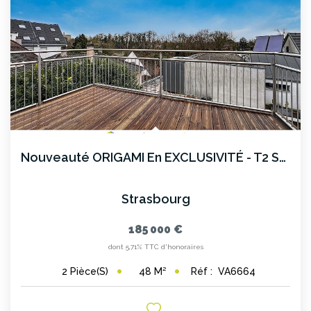
Nouveauté ORIGAMI En EXCLUSIVITÉ - T2 Sur La ROBERTSAU
Strasbourg
185 000 €
dont 5,71% TTC d'honoraires
48
M²
Réf :
VA6664
2
Pièce(s)