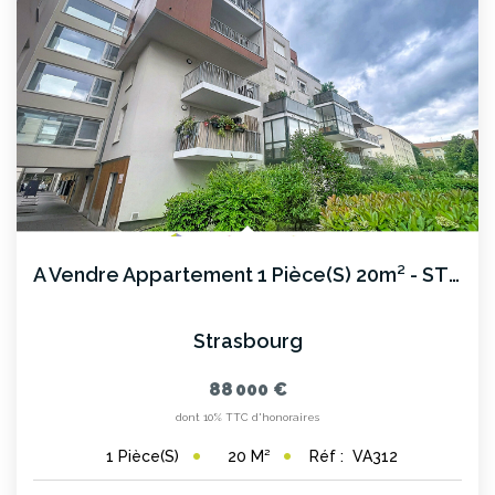
A Vendre Appartement 1 Pièce(s) 20m² - STRASBOURG (67200)
Strasbourg
88 000 €
dont 10% TTC d'honoraires
20
M²
Réf :
VA312
1
Pièce(s)