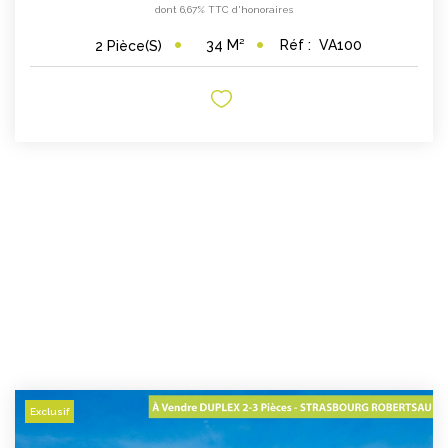
dont 6,67% TTC d'honoraires
34
M²
Réf :
VA100
2
Pièce(s)
Exclusif