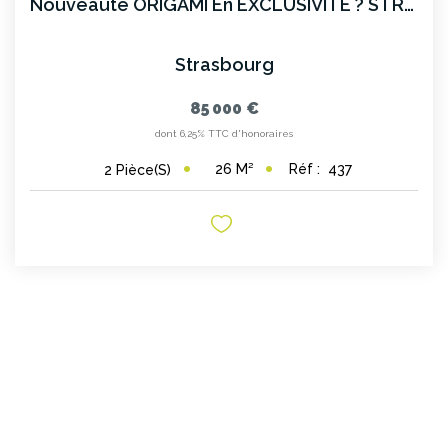
Nouveauté ORIGAMI En EXCLUSIVITÉ ? STRASBOURG NEUDORF
Strasbourg
85 000 €
dont 6,25% TTC d'honoraires
26
M²
Réf :
437
2
Pièce(s)