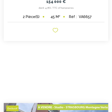
154 000 €
dont 4,76% TTC d'honoraires
45
M²
Réf :
VA6657
2
Pièce(s)
Exclusif