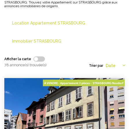
STRASBOURG. Trouvez votre Appartement sur STRASBOURG grâce aux
annonces immobilières de origami.
NOS AGENCES
Location Appartement STRASBOURG
Les Agences Origami
Notre Philosophie
Immobilier STRASBOURG
Notre Équipe
Nous Rejoindre
Afficher la carte
Vos Avis
78 annonce(s) trouvée(s)
Trier par
Blog
ESPACE BAILLEURS
ESPACE VENDEUR