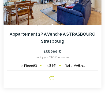
Appartement 2P À Vendre À STRASBOURG
Strasbourg
155 000 €
dont 5,44% TTC d'honoraires
58
M²
Réf :
VA6742
2
Pièce(s)