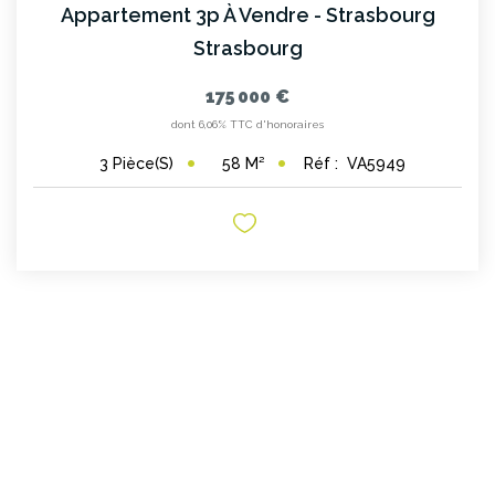
Appartement 3p À Vendre - Strasbourg
Strasbourg
175 000 €
dont 6,06% TTC d'honoraires
58
M²
Réf :
VA5949
3
Pièce(s)