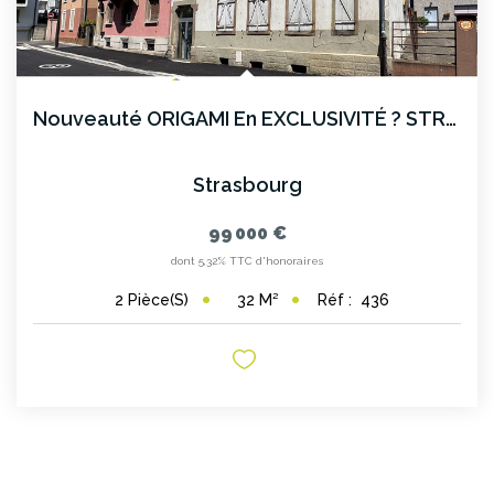
CONTACT
Nouveauté ORIGAMI En EXCLUSIVITÉ ? STRASBOURG NEUDORF
Strasbourg
99 000 €
dont 5,32% TTC d'honoraires
32
M²
Réf :
436
2
Pièce(s)