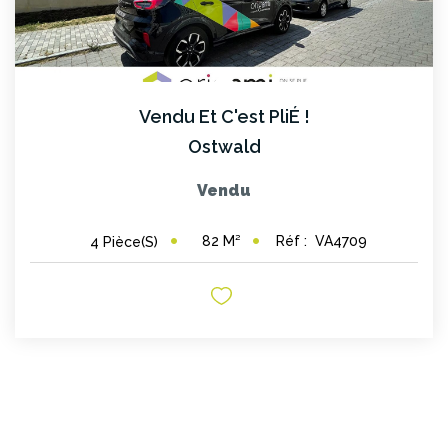
Vendu Et C'est PliÉ !
Ostwald
Vendu
82
M²
Réf :
VA4709
4
Pièce(s)