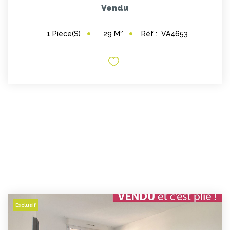
Vendu
29
M²
Réf :
VA4653
1
Pièce(s)
Exclusif