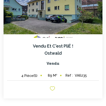
Vendu Et C'est PliÉ !
Ostwald
Vendu
89
M²
Réf :
VA6235
4
Pièce(s)