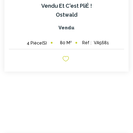
Vendu Et C'est PliÉ !
Ostwald
Vendu
80
M²
Réf :
VA5681
4
Pièce(s)