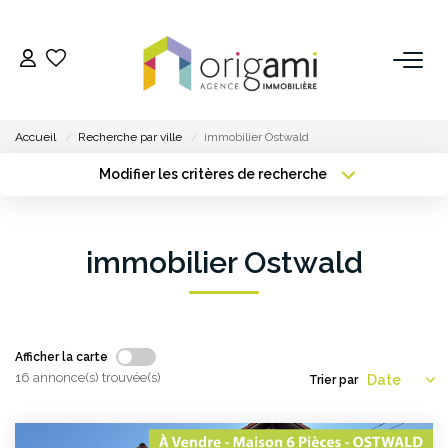
ESTIMER
Accueil
Recherche par ville
immobilier Ostwald
ACHETER
Modifier les critères de recherche
Type de transaction
Localisation
Acheter
Localisation
LOUER
Type de bien
immobilier Ostwald
Sélectionnez...
Surface min
VENDRE
Plus de critères
Budget max
Pourquoi Nous Choisir ?
Créer une alerte
Afficher la carte
Nos Biens Vendus
16 annonce(s) trouvée(s)
Trier par
GESTION