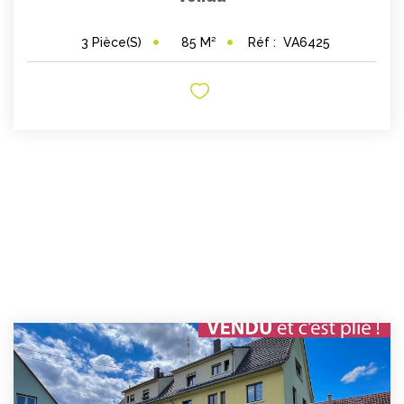
85
M²
Réf :
VA6425
3
Pièce(s)