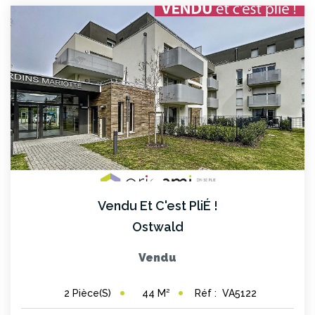
Vendu Et C'est PliÉ !
Ostwald
Vendu
44
M²
Réf :
VA5122
2
Pièce(s)