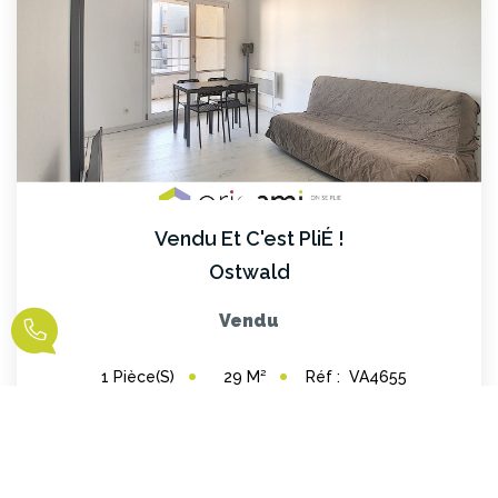
Vendu Et C'est PliÉ !
Ostwald
Vendu
29
M²
Réf :
VA4655
1
Pièce(s)