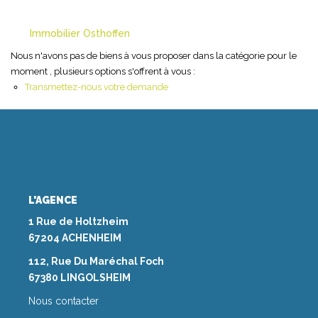
NOS AGENCES
Immobilier Osthoffen
Nous n'avons pas de biens à vous proposer dans la catégorie pour le
Les Agences Origami
moment , plusieurs options s'offrent à vous :
Transmettez-nous votre demande
Notre Philosophie
Notre Équipe
Nous Rejoindre
Vos Avis
Blog
L'AGENCE
1 Rue de Holtzheim
ESPACE BAILLEURS
67204 ACHENHEIM
112, Rue Du Maréchal Foch
ESPACE VENDEUR
67380 LINGOLSHEIM
Nous contacter