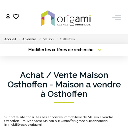
ESTIMER
Accueil
A vendre
Maison
Osthoffen
ACHETER
Modifier les critères de recherche
Type de transaction
Localisation
Acheter
Localisation
LOUER
Type de bien
Achat / Vente Maison
Sélectionnez...
Surface min
VENDRE
Osthoffen - Maison a vendre
Plus de critères
Budget max
à Osthoffen
Pourquoi Nous Choisir ?
Créer une alerte
Nos Biens Vendus
Sur notre site consultez les annonces immobilière de Maison à vendre
Osthoffen. Trouvez votre Maison sur Osthoffen grâce aux annonces
GESTION
immobilières de origami.