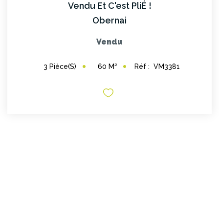
CONTACT
Vendu Et C'est PliÉ !
Obernai
Vendu
60
M²
Réf :
VM3381
3
Pièce(s)