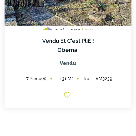
Vendu Et C'est PliÉ !
Obernai
Vendu
131
M²
Réf :
VM3239
7
Pièce(s)