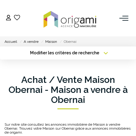
ESTIMER
Accueil
A vendre
Maison
Obernai
ACHETER
Modifier les critères de recherche
Type de transaction
Localisation
Acheter
Localisation
LOUER
Type de bien
Achat / Vente Maison
Sélectionnez...
Surface min
VENDRE
Obernai - Maison a vendre à
Plus de critères
Budget max
Obernai
Pourquoi Nous Choisir ?
Créer une alerte
Nos Biens Vendus
Sur notre site consultez les annonces immobilière de Maison à vendre
Obernai. Trouvez votre Maison sur Obernai grâce aux annonces immobilières
GESTION
de origami.