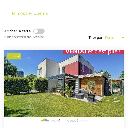
NOS AGENCES
Immobilier Obernai
Les Agences Origami
Afficher la carte
Notre Philosophie
2 annonce(s) trouvée(s)
Trier par
Notre Équipe
Nous Rejoindre
Exclusif
Vos Avis
Blog
ESPACE BAILLEURS
ESPACE VENDEUR