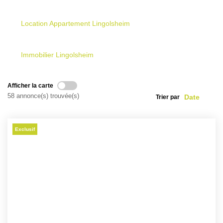
NOS AGENCES
Location Appartement Lingolsheim
Les Agences Origami
Immobilier Lingolsheim
Notre Philosophie
Notre Équipe
Afficher la carte
Nous Rejoindre
58 annonce(s) trouvée(s)
Trier par
Vos Avis
Blog
Exclusif
ESPACE BAILLEURS
ESPACE VENDEUR
CONTACT