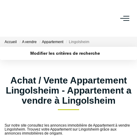
ESTIMER
Accueil
A vendre
Appartement
Lingolsheim
ACHETER
Modifier les critères de recherche
Localisation
Type de transaction
Surface min
LOUER
Type de bien
Achat / Vente Appartement
Plus de critères
Budget max
VENDRE
Lingolsheim - Appartement a
Créer une alerte
vendre à Lingolsheim
Pourquoi Nous Choisir ?
Nos Biens Vendus
Sur notre site consultez les annonces immobilière de Appartement à vendre
Lingolsheim. Trouvez votre Appartement sur Lingolsheim grâce aux
GESTION
annonces immobilières de origami.