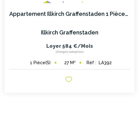
CONTACT
Appartement Illkirch Graffenstaden 1 Pièce(s)
Illkirch Graffenstaden
Loyer 584 €/mois
charges comprises
27
M²
Réf :
LA392
1
Pièce(s)