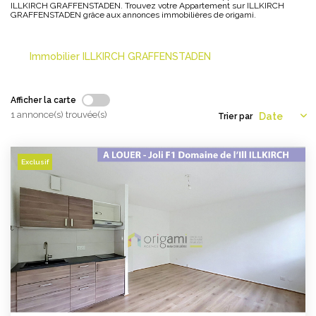
ILLKIRCH GRAFFENSTADEN. Trouvez votre Appartement sur ILLKIRCH
GRAFFENSTADEN grâce aux annonces immobilières de origami.
NOS AGENCES
Immobilier ILLKIRCH GRAFFENSTADEN
Les Agences Origami
Notre Philosophie
Afficher la carte
Notre Équipe
1 annonce(s) trouvée(s)
Trier par
Nous Rejoindre
Vos Avis
Exclusif
Blog
ESPACE BAILLEURS
ESPACE VENDEUR