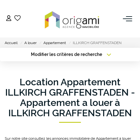
ESTIMER
Accueil
A louer
Appartement
ILLKIRCH GRAFFENSTADEN
ACHETER
Modifier les critères de recherche
Type de transaction
Localisation
Acheter
Localisation
LOUER
Type de bien
Location Appartement
Sélectionnez...
Surface min
VENDRE
ILLKIRCH GRAFFENSTADEN -
Plus de critères
Budget max
Appartement a louer à
Pourquoi Nous Choisir ?
ILLKIRCH GRAFFENSTADEN
Créer une alerte
Nos Biens Vendus
GESTION
Sur notre site consultez les annonces immobilière de Appartement à louer