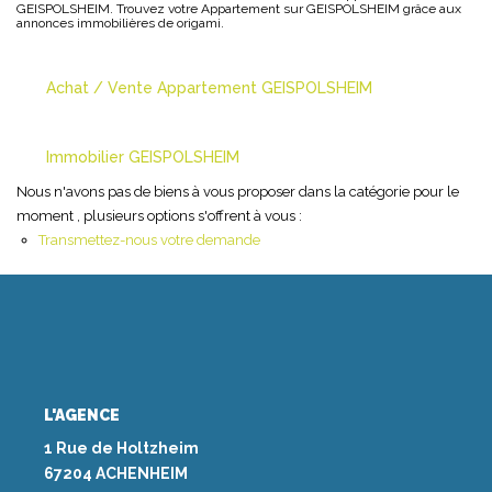
GEISPOLSHEIM. Trouvez votre Appartement sur GEISPOLSHEIM grâce aux
annonces immobilières de origami.
NOS AGENCES
Achat / Vente Appartement GEISPOLSHEIM
Les Agences Origami
Notre Philosophie
Immobilier GEISPOLSHEIM
Notre Équipe
Nous n'avons pas de biens à vous proposer dans la catégorie pour le
Nous Rejoindre
moment , plusieurs options s'offrent à vous :
Transmettez-nous votre demande
Vos Avis
Blog
ESPACE BAILLEURS
L'AGENCE
ESPACE VENDEUR
1 Rue de Holtzheim
67204 ACHENHEIM