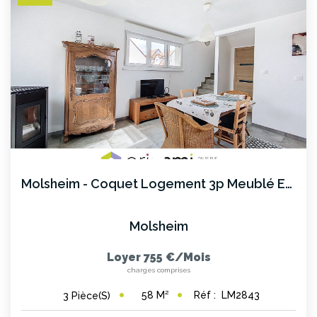
NOS AGENCES
Les Agences Origami
Notre Philosophie
Notre Équipe
Nous Rejoindre
Vos Avis
Blog
Molsheim - Coquet Logement 3p Meublé En Maison Bifamille
Molsheim
ESPACE BAILLEURS
Loyer 755 €/mois
charges comprises
ESPACE VENDEUR
58
M²
Réf :
LM2843
3
Pièce(s)