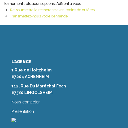
le moment , plusieurs options s'offrent à vous :
Re-soumettre la recherche avec moins de critères.
NOS AGENCES
Transmettez-nous votre demande
Les Agences Origami
Notre Philosophie
Notre Équipe
Nous Rejoindre
L'AGENCE
Vos Avis
1 Rue de Holtzheim
Blog
67204 ACHENHEIM
112, Rue Du Maréchal Foch
67380 LINGOLSHEIM
ESPACE BAILLEURS
Nous contacter
ESPACE VENDEUR
Présentation