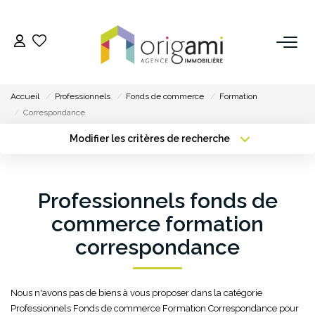
ESTIMER
Accueil
Professionnels
Fonds de commerce
Formation
ACHETER
Correspondance
Modifier les critères de recherche
Type de transaction
Localisation
LOUER
Acheter
Localisation
Type de bien
Professionnels fonds de
VENDRE
Sélectionnez...
Surface min
commerce formation
Pourquoi Nous Choisir ?
Plus de critères
Budget max
correspondance
Nos Biens Vendus
Créer une alerte
Nous n'avons pas de biens à vous proposer dans la catégorie
GESTION
Professionnels Fonds de commerce Formation Correspondance pour