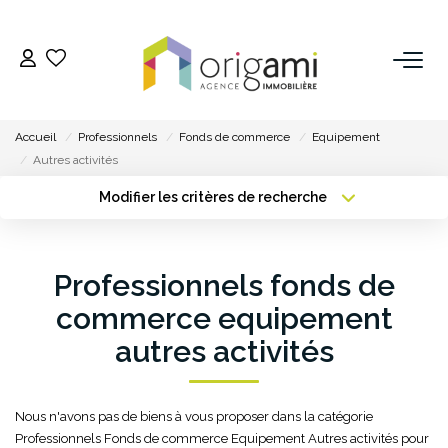
ESTIMER
Accueil
Professionnels
Fonds de commerce
Equipement
ACHETER
Autres activités
Modifier les critères de recherche
Type de transaction
Localisation
LOUER
Acheter
Localisation
Type de bien
Professionnels fonds de
VENDRE
Sélectionnez...
Surface min
commerce equipement
Pourquoi Nous Choisir ?
Plus de critères
Budget max
autres activités
Nos Biens Vendus
Créer une alerte
Nous n'avons pas de biens à vous proposer dans la catégorie
GESTION
Professionnels Fonds de commerce Equipement Autres activités pour