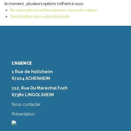
le moment , plusieurs options s'offrent à vous :
Re-soumettre la recherche avec moins de critères.
NOS AGENCES
Transmettez-nous votre demande
Les Agences Origami
Notre Philosophie
Notre Équipe
Nous Rejoindre
L'AGENCE
Vos Avis
1 Rue de Holtzheim
Blog
67204 ACHENHEIM
112, Rue Du Maréchal Foch
67380 LINGOLSHEIM
ESPACE BAILLEURS
Nous contacter
ESPACE VENDEUR
Présentation