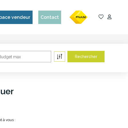
pace vendeur
Contact
Budget max
ouer
t à vous :