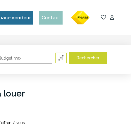
pace vendeur
Contact
Budget max
 louer
ffrent à vous :