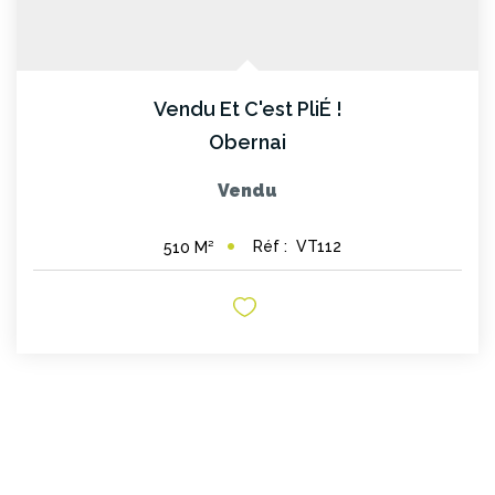
Vendu Et C'est PliÉ !
Obernai
Vendu
Réf :
VT112
510
M²