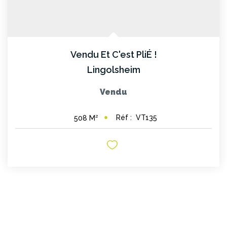
Vendu Et C'est PliÉ !
Lingolsheim
Vendu
Réf :
VT135
508
M²