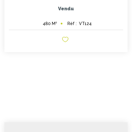
Vendu
Réf :
VT124
480
M²