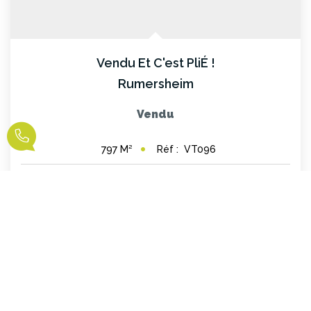
Vendu Et C'est PliÉ !
Rumersheim
Vendu
Réf :
VT096
797
M²