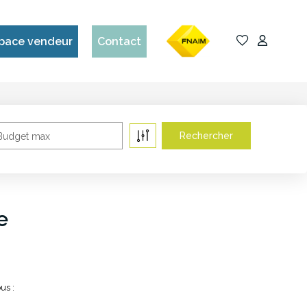
pace vendeur
Contact
Budget max
e
us :