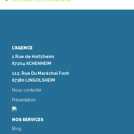
Transmettez-nous votre demande
NOS AGENCES
Les Agences Origami
Notre Philosophie
Notre Équipe
L'AGENCE
1 Rue de Holtzheim
Nous Rejoindre
67204 ACHENHEIM
Vos Avis
112, Rue Du Maréchal Foch
Blog
67380 LINGOLSHEIM
Nous contacter
ESPACE BAILLEURS
Présentation
ESPACE VENDEUR
NOS SERVICES
Blog