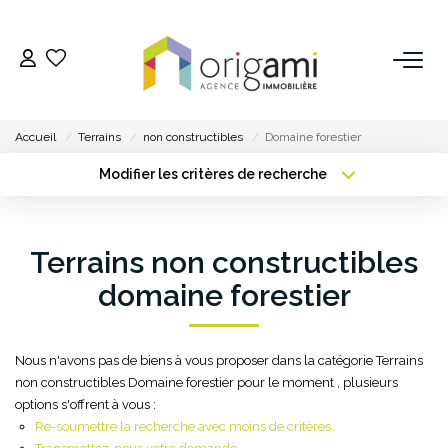
ESTIMER
Accueil
Terrains
non constructibles
Domaine forestier
ACHETER
Modifier les critères de recherche
Type de transaction
Localisation
Acheter
Localisation
LOUER
Type de bien
Terrains non constructibles
Sélectionnez...
Surface min
VENDRE
domaine forestier
Plus de critères
Budget max
Pourquoi Nous Choisir ?
Créer une alerte
Nos Biens Vendus
Nous n'avons pas de biens à vous proposer dans la catégorie Terrains
non constructibles Domaine forestier pour le moment , plusieurs
options s'offrent à vous :
Re-soumettre la recherche avec moins de critères.
GESTION