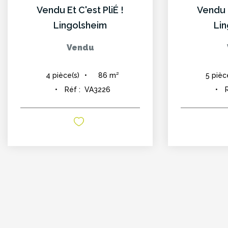
Vendu Et C'est PliÉ !
Vendu E
Lingolsheim
Li
Vendu
86
m²
4
pièce(s)
5
pièc
Réf :
VA3226