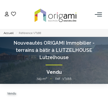
ESTIMER
Accueil
Référence VT188
ACHETER
Nouveautés ORIGAMI Immobilier -
terrains à bâtir à LUTZELHOUSE
LOUER
Lutzelhouse
VENDRE
Vendu
749
m²
•
Réf : VT188
Pourquoi Nous Choisir ?
Nos Biens Vendus
Vendu
GESTION