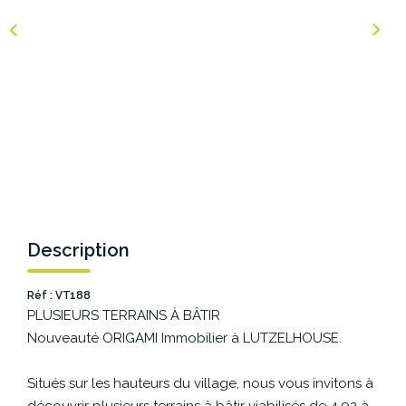
NOS AGENCES
Les Agences Origami
Notre Philosophie
Notre Équipe
Nous Rejoindre
Vos Avis
Blog
Description
Réf : VT188
ESPACE BAILLEURS
PLUSIEURS TERRAINS À BÂTIR
Nouveauté ORIGAMI Immobilier à LUTZELHOUSE.
ESPACE VENDEUR
Situés sur les hauteurs du village, nous vous invitons à
découvrir plusieurs terrains à bâtir viabilisés de 4,92 à