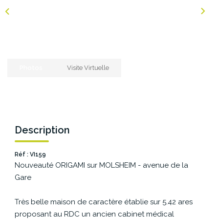
NOS AGENCES
Les Agences Origami
Notre Philosophie
Photos
Visite Virtuelle
Notre Équipe
Nous Rejoindre
Vos Avis
Blog
Description
Réf : VI159
ESPACE BAILLEURS
Nouveauté ORIGAMI sur MOLSHEIM - avenue de la
Gare
ESPACE VENDEUR
Très belle maison de caractère établie sur 5.42 ares
proposant au RDC un ancien cabinet médical