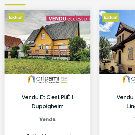
Exclusif
Exclusif
Vendu Et C'est PliÉ !
Vendu E
Duppigheim
Li
Vendu