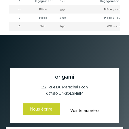
0
Dégagement
1.44
Dégagement - surfac
0
Pièce
5.91
Pièce 7 - surface 
0
Pièce
47.83
Pièce 8 - surface 
0
W.C.
0.56
W.C. - surface a
origami
112, Rue Du Maréchal Foch
67380
LINGOLSHEIM
Nous écrire
Voir le numéro