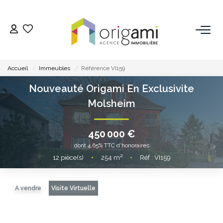
ESTIMER
Accueil
Immeubles
Référence VI159
ACHETER
Nouveauté Origami En Exclusivite
Molsheim
LOUER
450 000 €
VENDRE
dont 4,65% TTC d'honoraires
12
pièce(s)
•
254
m²
•
Réf : VI159
Pourquoi Nous Choisir ?
Nos Biens Vendus
A vendre
Visite Virtuelle
GESTION