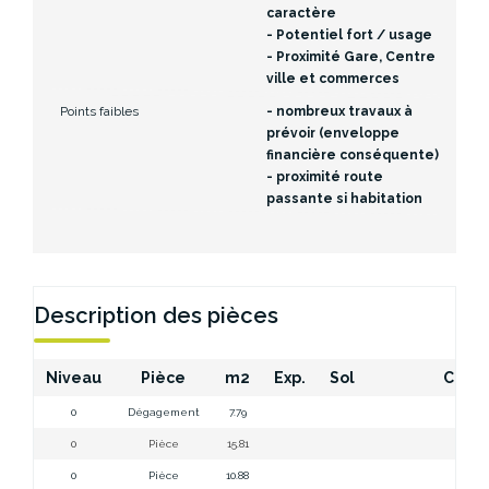
caractère
- Potentiel fort / usage
- Proximité Gare, Centre
ville et commerces
Points faibles
- nombreux travaux à
prévoir (enveloppe
financière conséquente)
- proximité route
passante si habitation
Description des pièces
Niveau
Pièce
m2
Exp.
Sol
Comm
0
Dégagement
7.79
Dég
0
Pièce
15.81
P
0
Pièce
10.88
P