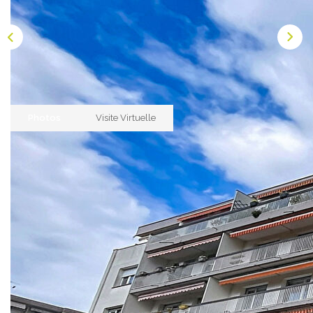
NOS AGENCES
Les Agences Origami
Notre Philosophie
Notre Équipe
Photos
Visite Virtuelle
Nous Rejoindre
Vos Avis
Blog
Description
ESPACE BAILLEURS
Réf : 109
Nouveauté à LINGOLSHEIM - Quartier Suisse
ESPACE VENDEUR
Dans bel immeuble des années 70 parfaitement
CONTACT
entretenu au 1er étage , nous vous proposons cet