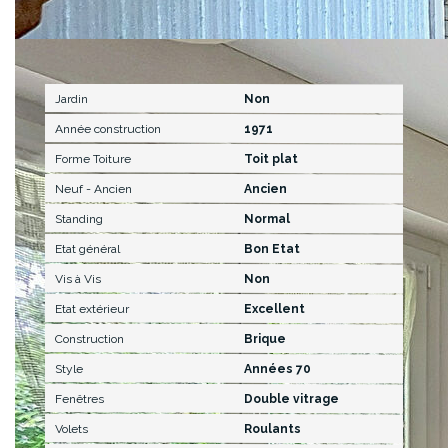
Extérieur
Jardin
Non
Année construction
1971
Forme Toiture
Toit plat
Neuf - Ancien
Ancien
Standing
Normal
Etat général
Bon Etat
Vis à Vis
Non
Etat extérieur
Excellent
Construction
Brique
Style
Années 70
Fenêtres
Double vitrage
Volets
Roulants