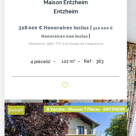
Maison Entzheim
Entzheim
328 000 €
Honoraires inclus
|
310 000 €
|
Honoraires non inclus
Honoraires : 5,81% TTC à la charge de l'acquéreur
122
m²
Réf :
363
4
pièce(s)
Exclusif