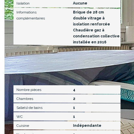
Isolation
Aucune
Informations
Brique de 28 cm
complémentaires
double vitrage à
isolation renforcée
Chaudière gaz à
condensation collective
installée en 2016
Intérieur
Nombre pièces
4
Chambres
2
Salle(s) de bains
1
WC
1
Cuisine
Indépendante