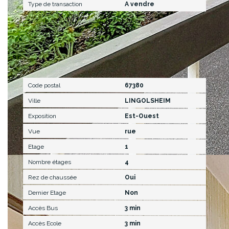
Type de transaction
A vendre
Localisation
Code postal
67380
Ville
LINGOLSHEIM
Exposition
Est-Ouest
Vue
rue
Etage
1
Nombre étages
4
Rez de chaussée
Oui
Dernier Etage
Non
Accès Bus
3 min
Accès Ecole
3 min