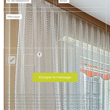
N° de téléphone*
email*
Message*
Envoyer le message
« Les informations recueillies sur ce formulaire sont enregistrées dans un fichier
informatisé par origami pour gérer votre demande de contact. Elles sont
conservées pour la durée nécessaire à la gestion de la relation client dans le
respect des prescriptions légales applicables et sont destinées à nos conseillers
Conformément à la loi « informatique et libertés », vous pouvez exercer votre droit