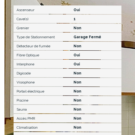
Ascenseur
Oui
Cave(s)
1
Grenier
Non
Type de Stationnement
Garage Fermé
Détecteur de fumée
Non
Fibre Optique
Oui
Interphone
Oui
Digicode
Non
Visiophone
Non
Portail électrique
Non
Piscine
Non
Sauna
Non
Accès PMR
Non
Climatisation
Non