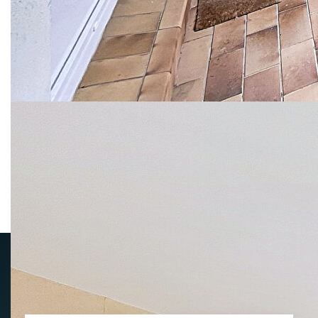
Niveau
Pièce
m2
Exp.
Sol
Commentair
1
Entrée
5,25
1
Cuisine
10,98
E
1
Salon - Séjour
29,12
O
1
Chambre 1
17,57
1
Chambre 2
12,87
1
W.C.
1,41
1
Salle de bains
5,39
1
Dégagement
6,66
1
Cellier
1,96