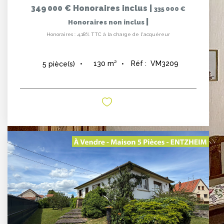
349 000 €
Honoraires inclus
|
335 000 €
|
Honoraires non inclus
Honoraires : 4,18% TTC à la charge de l'acquéreur
130
m²
Réf :
VM3209
5
pièce(s)