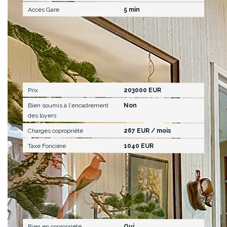
Accès Gare
5 min
Aspects financiers
Prix
203000 EUR
Bien soumis à l'encadrement
Non
des loyers
Charges copropriété
267 EUR / mois
Taxe Foncière
1040 EUR
Copropriété
Bien en copropriété
Oui