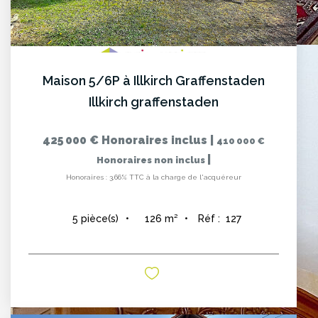
Maison 5/6P à Illkirch Graffenstaden
Illkirch graffenstaden
425 000 €
Honoraires inclus
|
410 000 €
|
Honoraires non inclus
Honoraires : 3,66% TTC à la charge de l'acquéreur
126
m²
Réf :
127
5
pièce(s)