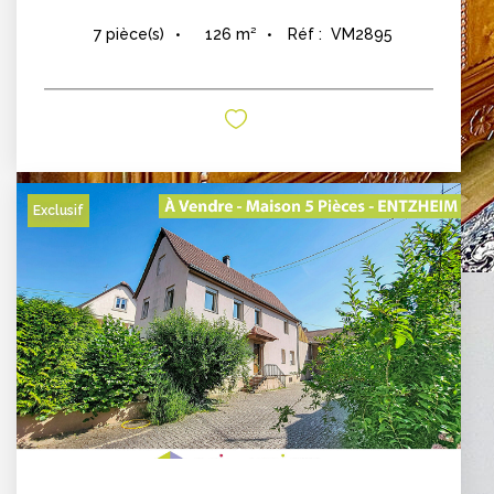
126
m²
Réf :
VM2895
7
pièce(s)
Exclusif