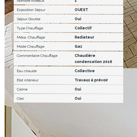
Nombre niveaux
1
Exposition Séjour
OUEST
Séjour Double
Oui
Type Chauffage
Collectif
Méca. Chauffage
Radiateur
Mode Chauffage
Gaz
Commentaire Chauffage
Chaudière
condensation 2016
Eau chaude
Collective
Etat intérieur
Travaux à prévoir
Calme
Oui
Clair
Oui
Autres