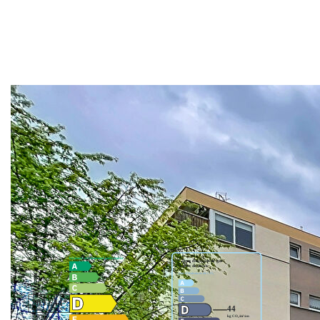
- le confort des pièces
- le garage
Envie d'en découvrir davantage ?
Retrouvez les informations complètes et la visite
virtuelle sur notre site internet.
** €203 000
honoraires inclus
|
|
€190 000
hors honoraires
Honoraires : 6.84%
TTC à la charge de l'acquéreur
Nos honoraires
Nous contacter
Diagnostics énergétiques