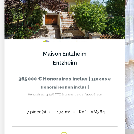
Maison Entzheim
Entzheim
365 000 €
Honoraires inclus
|
350 000 €
|
Honoraires non inclus
Honoraires : 4,29% TTC à la charge de l'acquéreur
174
m²
Réf :
VM364
7
pièce(s)