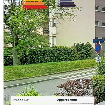
Montant estimé des dépenses annuelles d'énergie pour un
usage standard entre 1480€ et 2040€. indexées aux
années 2021,2022 et 2023 (abonnement compris).
Imprimer
Partager
Caractéristiques détaillées
Général
Type de bien
Appartement