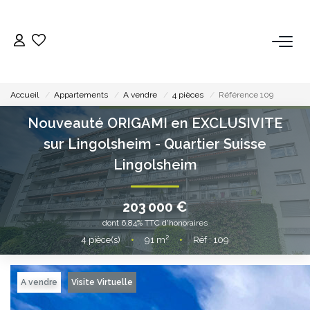
ESTIMER
Accueil
Appartements
A vendre
4 pièces
Référence 109
ACHETER
Nouveauté ORIGAMI en EXCLUSIVITE
sur Lingolsheim - Quartier Suisse
LOUER
Lingolsheim
VENDRE
203 000 €
Pourquoi Nous Choisir ?
dont 6,84% TTC d'honoraires
4
pièce(s)
•
91
m²
•
Réf : 109
Nos Biens Vendus
A vendre
Visite Virtuelle
GESTION