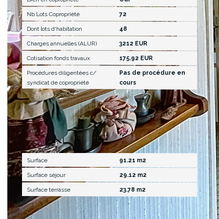
Nb Lots Copropriété
72
Dont lots d'habitation
48
Charges annuelles (ALUR)
3212 EUR
Cotisation fonds travaux
175.92 EUR
Procédures diligentées c/
Pas de procédure en
syndicat de copropriété
cours
Surfaces
Surface
91.21 m2
Surface séjour
29.12 m2
Surface terrasse
23.78 m2