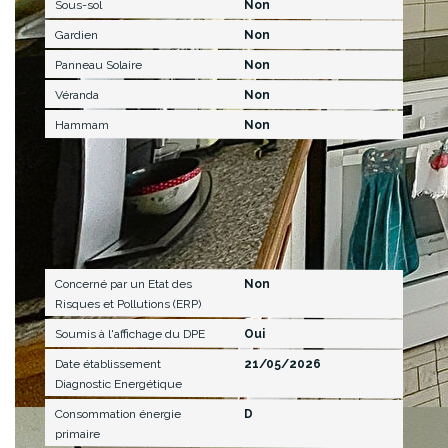
Sous-sol
Non
Gardien
Non
Panneau Solaire
Non
Véranda
Non
Hammam
Non
Diagnostics
Concerné par un Etat des
Non
Risques et Pollutions (ERP)
Soumis à l'affichage du DPE
Oui
Date établissement
21/05/2026
Diagnostic Energétique
Consommation énergie
D
primaire