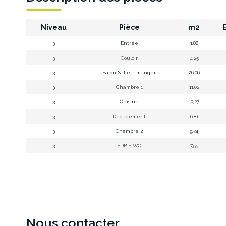
Niveau
Pièce
m2
E
3
Entrée
1,88
3
Couloir
4,25
3
Salon-Salle à manger
26,06
3
Chambre 1
11,02
3
Cuisine
10,27
3
Dégagement
6,81
3
Chambre 2
9,74
3
SDB + WC
7,55
Nous contacter