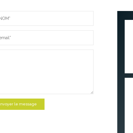
NOM*
email*
nvoyer le message