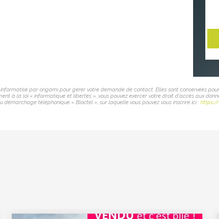
er informatisé par origami pour gérer votre demande de contact. Elles sont conservées pour
nt à la loi « informatique et libertés », vous pouvez exercer votre droit d'accès aux donn
u démarchage téléphonique « Bloctel », sur laquelle vous pouvez vous inscrire ici :
https:/