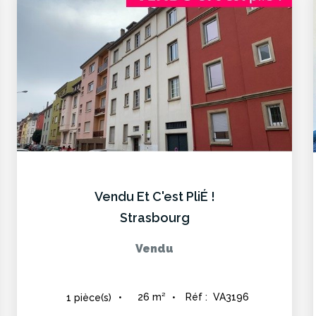
Vendu Et C'est PliÉ !
Strasbourg
Vendu
26
m²
Réf :
VA3196
1
pièce(s)