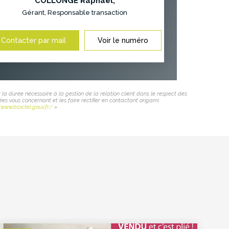
COLLONGE Raphaël
,
Gérant, Responsable transaction
Contacter par mail
Voir le numéro
 la durée nécessaire à la gestion de la relation client dans le respect des
ées vous concernant et les faire rectifier en contactant origami
/www.bloctel.gouv.fr/
»