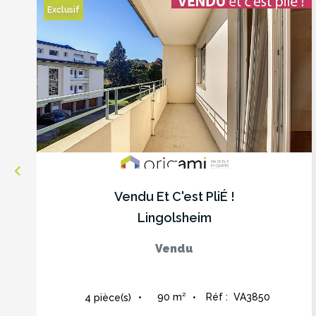
Exclusif
Vendu Et C'est PliÉ !
Lingolsheim
Vendu
90
m²
Réf :
VA3850
4
pièce(s)