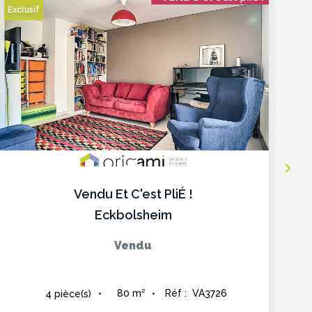
Exclusif
Ex
Vendu Et C'est PliÉ !
Eckbolsheim
Vendu
80
m²
Réf :
VA3726
4
pièce(s)