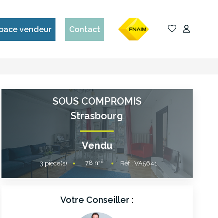
pace vendeur
Contact
SOUS COMPROMIS
Strasbourg
Vendu
78
m²
3
pièce(s)
Réf :
VA5641
Votre Conseiller :