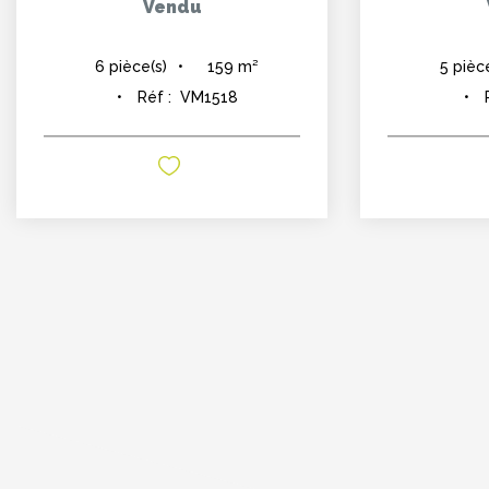
Vendu
159
m²
6
pièce(s)
5
pièc
Réf :
VM1518