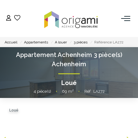
ESTIMER
Accueil
Appartements
A louer
3 pièces
Référence LA272
ACHETER
Appartement Achenheim 3 pièce(s)
Achenheim
LOUER
Loué
VENDRE
4
pièce(s)
•
69
m²
•
Réf : LA272
Pourquoi Nous Choisir ?
Loué
Nos Biens Vendus
GESTION