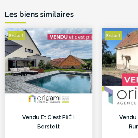
Les biens similaires
Exclusif
Exclusif
Vendu Et C'est PliÉ !
Vendu E
Berstett
Ru