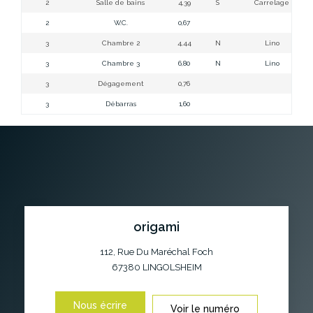
2
Salle de bains
4,39
S
Carrelage
2
W.C.
0,67
3
Chambre 2
4,44
N
Lino
3
Chambre 3
6,80
N
Lino
3
Dégagement
0,76
3
Débarras
1,60
origami
112, Rue Du Maréchal Foch
67380
LINGOLSHEIM
Nous écrire
Voir le numéro