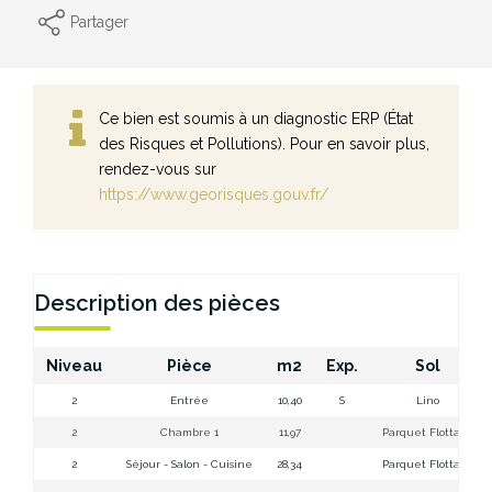
Partager
Ce bien est soumis à un diagnostic ERP (État
des Risques et Pollutions). Pour en savoir plus,
rendez-vous sur
https://www.georisques.gouv.fr/
Description des pièces
Niveau
Pièce
m2
Exp.
Sol
2
Entrée
10,40
S
Lino
2
Chambre 1
11,97
Parquet Flottant
2
Séjour - Salon - Cuisine
28,34
Parquet Flottant