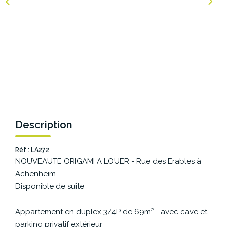
NOS AGENCES
Les Agences Origami
Notre Philosophie
Notre Équipe
Nous Rejoindre
Vos Avis
Description
Blog
Réf : LA272
NOUVEAUTE ORIGAMI A LOUER - Rue des Erables à
ESPACE BAILLEURS
Achenheim
Disponible de suite
ESPACE VENDEUR
Appartement en duplex 3/4P de 69m² - avec cave et
parking privatif extérieur