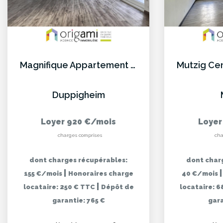
Magnifique Appartement 3P de 59.22 m² à Louer
Duppigheim
Loyer 920 €/mois
Loyer
charges comprises
cha
dont charges récupérables:
dont char
|
155 €/mois
Honoraires charge
40 €/mois
|
locataire: 250 € TTC
Dépôt de
locataire: 
garantie: 765 €
gara