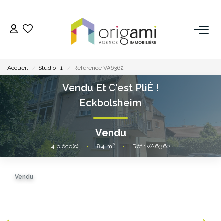
ESTIMER
Accueil
Studio T1
Référence VA6362
ACHETER
Vendu Et C'est PliÉ !
Eckbolsheim
LOUER
Vendu
VENDRE
4
pièce(s)
•
84
m²
•
Réf : VA6362
Pourquoi Nous Choisir ?
Vendu
Nos Biens Vendus
GESTION