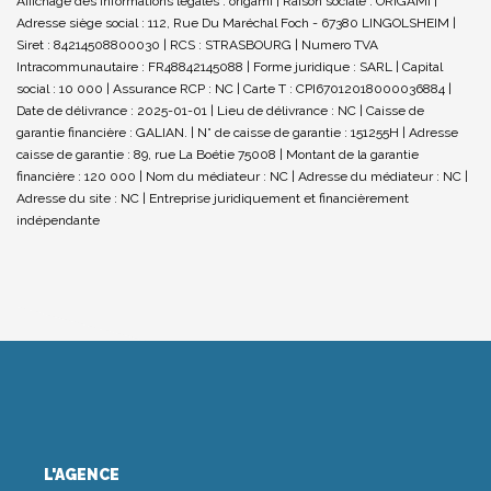
Affichage des informations légales : origami | Raison sociale : ORIGAMI |
Adresse siège social : 112, Rue Du Maréchal Foch - 67380 LINGOLSHEIM |
Siret : 84214508800030 | RCS : STRASBOURG | Numero TVA
Intracommunautaire : FR48842145088 | Forme juridique : SARL | Capital
social : 10 000 | Assurance RCP : NC |
Carte T : CPI67012018000036884 |
Date de délivrance : 2025-01-01 | Lieu de délivrance : NC | Caisse de
garantie financière : GALIAN. | N° de caisse de garantie : 151255H | Adresse
caisse de garantie : 89, rue La Boétie 75008 | Montant de la garantie
financière : 120 000 | Nom du médiateur : NC | Adresse du médiateur : NC |
Adresse du site : NC |
Entreprise juridiquement et financièrement
indépendante
L'AGENCE