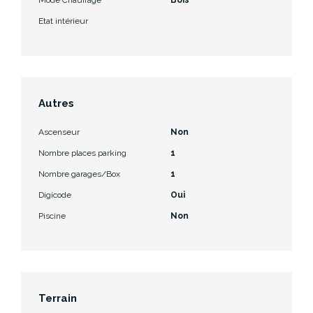
Etat intérieur
Autres
Ascenseur
Non
Nombre places parking
1
Nombre garages/Box
1
Digicode
Oui
Piscine
Non
Terrain