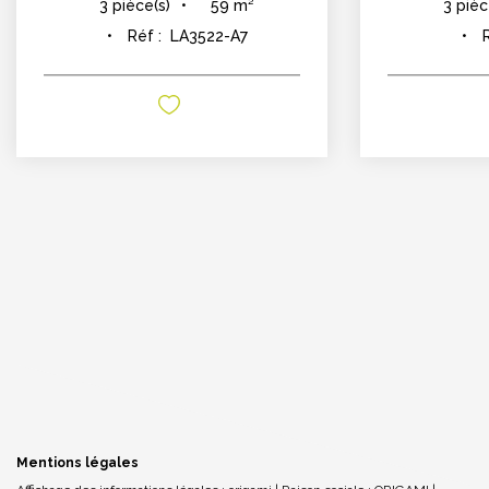
59
m²
3
pièce(s)
3
pièc
Réf :
LA3522-A7
Mentions légales