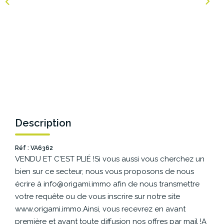
NOS AGENCES
Les Agences Origami
Notre Philosophie
Notre Équipe
Nous Rejoindre
Vos Avis
Description
Blog
Réf : VA6362
VENDU ET C'EST PLIÉ !Si vous aussi vous cherchez un
ESPACE BAILLEURS
bien sur ce secteur, nous vous proposons de nous
écrire à info@origami.immo afin de nous transmettre
ESPACE VENDEUR
votre requête ou de vous inscrire sur notre site
www.origami.immo.Ainsi, vous recevrez en avant
première et avant toute diffusion nos offres par mail !A