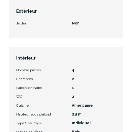
Extérieur
Jardin
Non
Intérieur
Nombre pièces
4
Chambres
2
Salle(s) de bains
1
WC
2
Cuisine
Américaine
Hauteur sous plafond
2.5 m
Type Chauffage
Individuel
Mode Chauffage
Bois