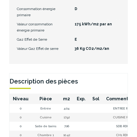
Consommation énergie
D
primaire
Valeur consommation
175 kWh/m2 par an
énergie primaire
Gaz Effet de Serre
E
Valeur Gaz Effet de serre
36 Kg CO2/m2/an
Description des pièces
Niveau
Pièce
m2
Exp.
Sol
Commentair
0
Entrée
4.04
ENTREE RDC
0
Cuisine
17.92
CUISINE RDC
0
Salle de bains
7.06
SDB RDC
0
Chambre 1
10.42
CH1 RDC