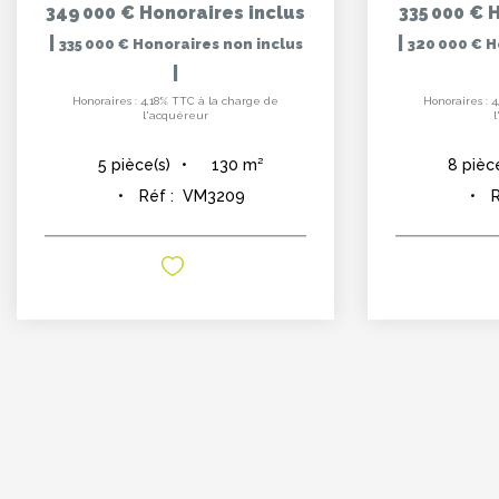
349 000 €
Honoraires inclus
335 000 €
H
|
|
335 000 €
Honoraires non inclus
320 000 €
H
|
Honoraires : 4,18% TTC à la charge de
Honoraires : 
l'acquéreur
130
m²
5
pièce(s)
8
pièc
Réf :
VM3209
R