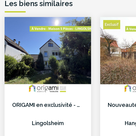
Les biens similaires
Exclusif
ORIGAMI en exclusivité - Maison 5 Pièces à LINGOLSHEIM
Lingolsheim
Han