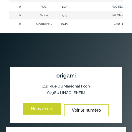
0
W.C.
1.07
WC RDC
0
Salon
19.13
SALON -1
0
Chambre 2
15.45
CH2 -1
origami
112, Rue Du Maréchal Foch
67380
LINGOLSHEIM
Nous écrire
Voir le numéro