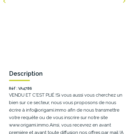
NOS AGENCES
Les Agences Origami
Notre Philosophie
Notre Équipe
Nous Rejoindre
Vos Avis
Description
Blog
Réf : VA4786
VENDU ET C'EST PLIÉ !Si vous aussi vous cherchez un
ESPACE BAILLEURS
bien sur ce secteur, nous vous proposons de nous
écrire à info@origami.immo afin de nous transmettre
ESPACE VENDEUR
votre requête ou de vous inscrire sur notre site
www.origami.immo.Ainsi, vous recevrez en avant
première et avant toute diffusion nos offres par mail !A