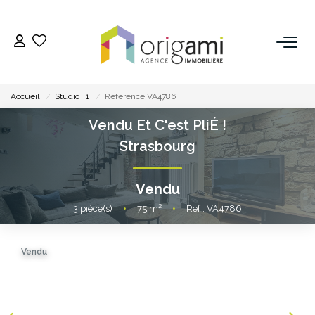
ESTIMER
Accueil
Studio T1
Référence VA4786
ACHETER
Vendu Et C'est PliÉ !
Strasbourg
LOUER
Vendu
VENDRE
3
pièce(s)
•
75
m²
•
Réf : VA4786
Pourquoi Nous Choisir ?
Vendu
Nos Biens Vendus
GESTION