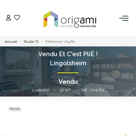
ESTIMER
Accueil
Studio T1
Référence VA4781
ACHETER
Vendu Et C'est PliÉ !
Lingolsheim
LOUER
Vendu
VENDRE
2
pièce(s)
•
57
m²
•
Réf : VA4781
Pourquoi Nous Choisir ?
Vendu
Nos Biens Vendus
GESTION