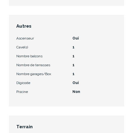
Autres
Ascenseur
Oui
Cave(s)
1
Nombre balcons
1
Nombre de terrasses
1
Nombre garages/Box
1
Digicode
Oui
Piscine
Non
Terrain