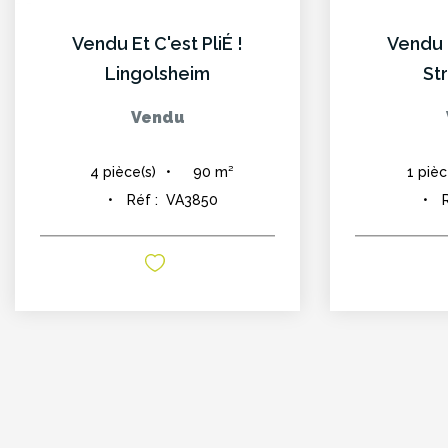
Vendu Et C'est PliÉ !
Vendu E
Lingolsheim
St
Vendu
90
m²
4
pièce(s)
1
pièc
Réf :
VA3850