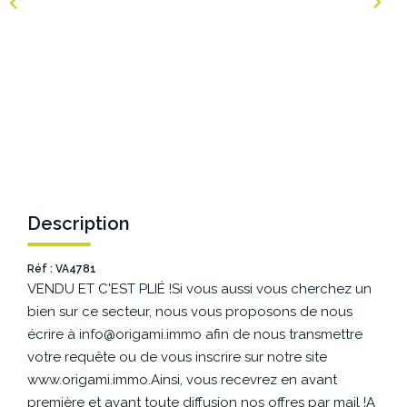
NOS AGENCES
Les Agences Origami
Notre Philosophie
Notre Équipe
Nous Rejoindre
Vos Avis
Description
Blog
Réf : VA4781
VENDU ET C'EST PLIÉ !Si vous aussi vous cherchez un
ESPACE BAILLEURS
bien sur ce secteur, nous vous proposons de nous
écrire à info@origami.immo afin de nous transmettre
ESPACE VENDEUR
votre requête ou de vous inscrire sur notre site
www.origami.immo.Ainsi, vous recevrez en avant
première et avant toute diffusion nos offres par mail !A