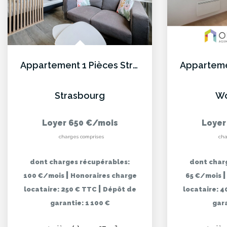
Appartement 1 Pièces Strasbourg
Strasbourg
Wo
Loyer 650 €/mois
Loyer
charges comprises
cha
dont charges récupérables:
dont char
|
100 €/mois
Honoraires charge
65 €/mois
|
locataire: 250 € TTC
Dépôt de
locataire: 
garantie: 1 100 €
gara