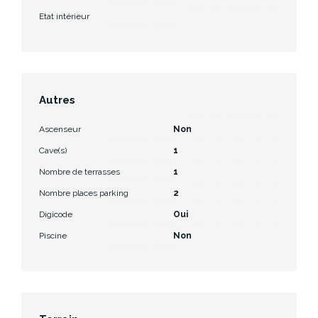
Etat intérieur
Autres
Ascenseur
Non
Cave(s)
1
Nombre de terrasses
1
Nombre places parking
2
Digicode
Oui
Piscine
Non