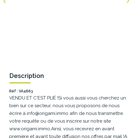
NOS AGENCES
Les Agences Origami
Notre Philosophie
Notre Équipe
Nous Rejoindre
Vos Avis
Description
Blog
Réf : VA4663
VENDU ET C'EST PLIÉ !Si vous aussi vous cherchez un
ESPACE BAILLEURS
bien sur ce secteur, nous vous proposons de nous
écrire à info@origami.immo afin de nous transmettre
ESPACE VENDEUR
votre requête ou de vous inscrire sur notre site
www.origami.immo.Ainsi, vous recevrez en avant
première et avant toute diffusion nos offres par mail !A