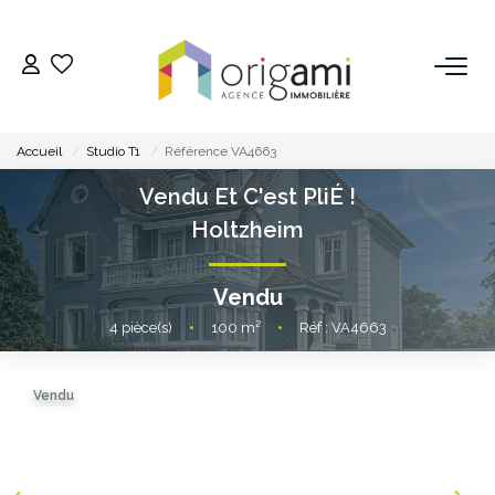
ESTIMER
Accueil
Studio T1
Référence VA4663
ACHETER
Vendu Et C'est PliÉ !
Holtzheim
LOUER
Vendu
VENDRE
4
pièce(s)
•
100
m²
•
Réf : VA4663
Pourquoi Nous Choisir ?
Vendu
Nos Biens Vendus
GESTION