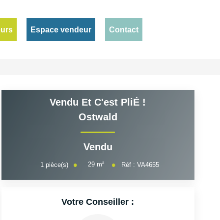
eurs
Espace vendeur
Contact
Vendu Et C'est PliÉ !
Ostwald
Vendu
29
m²
1
pièce(s)
Réf :
VA4655
Votre Conseiller :