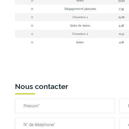
0
Salon
33.94
0
Dégagement placards
2.39
0
Chambre 1
15.08
0
Salle de bains
5.38
0
Chambre 2
11.51
0
Salon
4.16
Nous contacter
Prénom*
N° de téléphone*