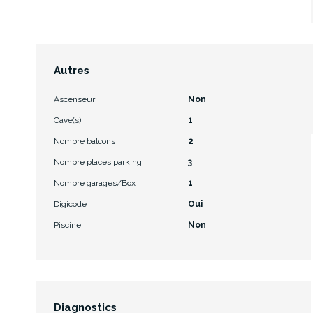
Autres
Ascenseur
Non
Cave(s)
1
Nombre balcons
2
Nombre places parking
3
Nombre garages/Box
1
Digicode
Oui
Piscine
Non
Diagnostics