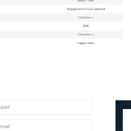
Salon / sàm
Dégagement avec placard
Chambre 1
SDB
Chambre 2
Loggia salon
NOM*
email*