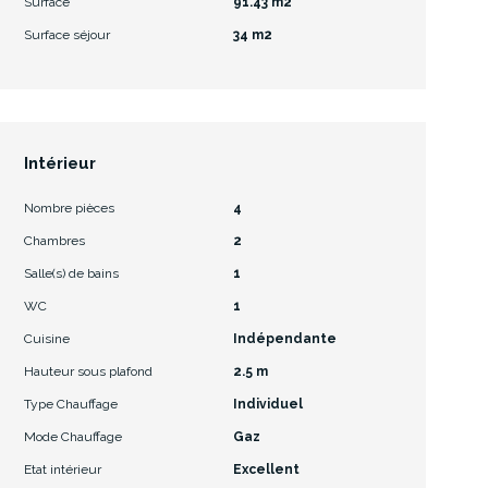
Surface
91.43 m2
Surface séjour
34 m2
Intérieur
Nombre pièces
4
Chambres
2
Salle(s) de bains
1
WC
1
Cuisine
Indépendante
Hauteur sous plafond
2.5 m
Type Chauffage
Individuel
Mode Chauffage
Gaz
Etat intérieur
Excellent