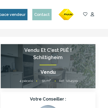
pace vendeur
Contact
Vendu Et C'est PliÉ !
Schiltigheim
Vendu
91
m²
4
pièce(s)
Réf :
VA4509
Votre Conseiller :