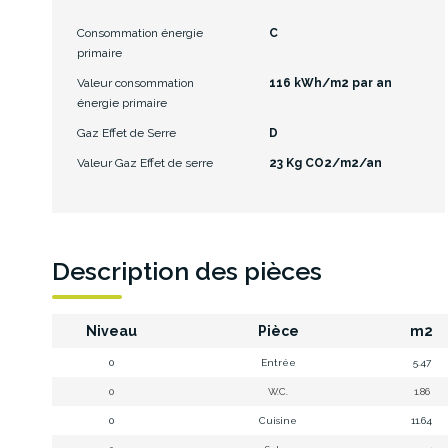
Consommation énergie
C
primaire
Valeur consommation
116 kWh/m2 par an
énergie primaire
Gaz Effet de Serre
D
Valeur Gaz Effet de serre
23 Kg CO2/m2/an
Description des pièces
Niveau
Pièce
m2
0
Entrée
5.47
0
W.C.
1.86
0
Cuisine
11.64