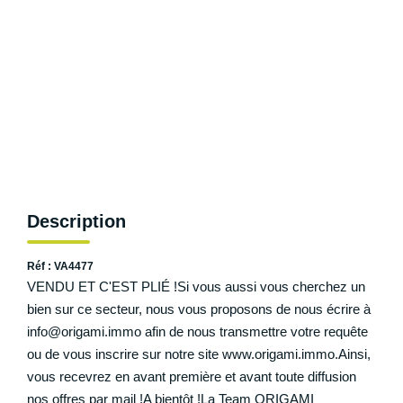
NOS AGENCES
Les Agences Origami
Notre Philosophie
Notre Équipe
Nous Rejoindre
Vos Avis
Description
Blog
Réf : VA4477
ESPACE BAILLEURS
VENDU ET C'EST PLIÉ !Si vous aussi vous cherchez un
bien sur ce secteur, nous vous proposons de nous écrire à
info@origami.immo afin de nous transmettre votre requête
ESPACE VENDEUR
ou de vous inscrire sur notre site www.origami.immo.Ainsi,
vous recevrez en avant première et avant toute diffusion
CONTACT
nos offres par mail !A bientôt !La Team ORIGAMI