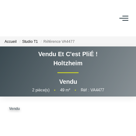
ESTIMER
Accueil
Studio T1
Référence VA4477
ACHETER
Vendu Et C'est PliÉ !
Holtzheim
LOUER
Vendu
VENDRE
2
pièce(s)
•
49
m²
•
Réf : VA4477
Pourquoi Nous Choisir ?
Nos Biens Vendus
Vendu
GESTION