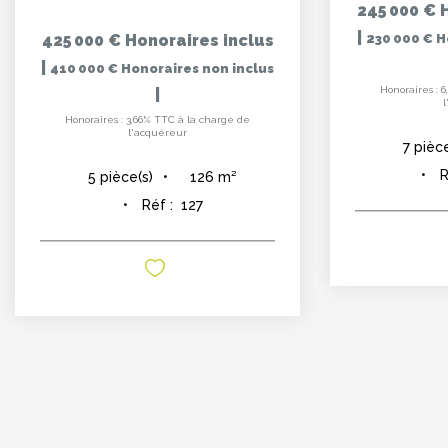
245 000 €
|
425 000 €
Honoraires inclus
230 000 €
H
|
410 000 €
Honoraires non inclus
Honoraires : 
|
Honoraires : 3,66% TTC à la charge de
l'acquéreur
7
pièce
R
126
m²
5
pièce(s)
Réf :
127