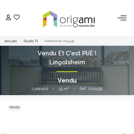
ESTIMER
Accueil
Studio T1
Référence VA4439
ACHETER
Vendu Et C'est PliÉ !
Lingolsheim
LOUER
Vendu
VENDRE
2
pièce(s)
•
55
m²
•
Réf : VA4439
Pourquoi Nous Choisir ?
Vendu
Nos Biens Vendus
GESTION