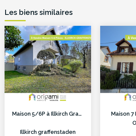
Les biens similaires
Maison 5/6P à Illkirch Graffenstaden
Maison 7
O
Illkirch graffenstaden