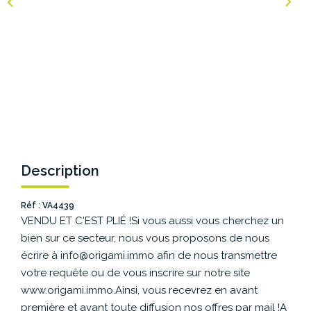
NOS AGENCES
Les Agences Origami
Notre Philosophie
Notre Équipe
Nous Rejoindre
Vos Avis
Description
Blog
Réf : VA4439
VENDU ET C'EST PLIÉ !Si vous aussi vous cherchez un
ESPACE BAILLEURS
bien sur ce secteur, nous vous proposons de nous
écrire à info@origami.immo afin de nous transmettre
ESPACE VENDEUR
votre requête ou de vous inscrire sur notre site
www.origami.immo.Ainsi, vous recevrez en avant
première et avant toute diffusion nos offres par mail !A