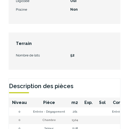
Digicode
Oui
Piscine
Non
Terrain
Nombre de lots
52
Description des pièces
Niveau
Pièce
m2
Exp.
Sol
Commen
0
Entrée - Dégagement
2.61
Entrée-Dé
0
Chambre
13.04
Cham
0
Séjour
21.18
Séjo