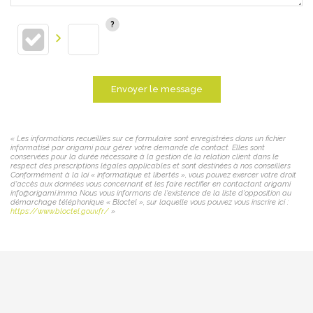
Envoyer le message
« Les informations recueillies sur ce formulaire sont enregistrées dans un fichier
informatisé par origami pour gérer votre demande de contact. Elles sont
conservées pour la durée nécessaire à la gestion de la relation client dans le
respect des prescriptions légales applicables et sont destinées à nos conseillers
Conformément à la loi « informatique et libertés », vous pouvez exercer votre droit
d'accès aux données vous concernant et les faire rectifier en contactant origami
info@origami.immo. Nous vous informons de l'existence de la liste d'opposition au
démarchage téléphonique « Bloctel », sur laquelle vous pouvez vous inscrire ici :
https://www.bloctel.gouv.fr/
»