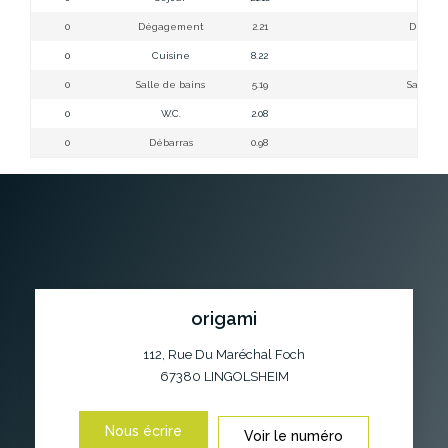
0
Dégagement
2.21
Dégage
0
Cuisine
8.22
Cuis
0
Salle de bains
5.19
Salle de
0
W.C.
2.08
WC
0
Débarras
0.98
Débar
origami
112, Rue Du Maréchal Foch
67380
LINGOLSHEIM
Nous écrire
Voir le numéro