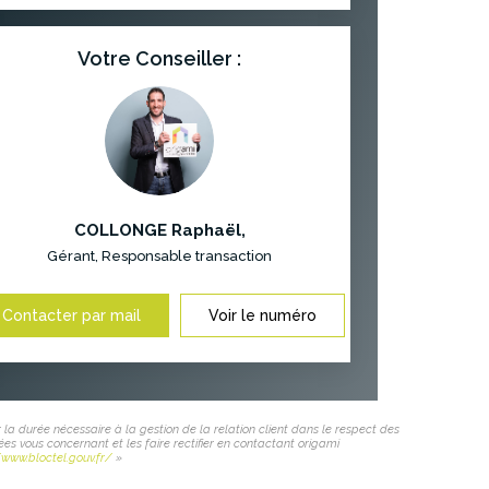
Votre Conseiller :
COLLONGE Raphaël
,
Gérant, Responsable transaction
Contacter par mail
Voir le numéro
 la durée nécessaire à la gestion de la relation client dans le respect des
ées vous concernant et les faire rectifier en contactant origami
/www.bloctel.gouv.fr/
»