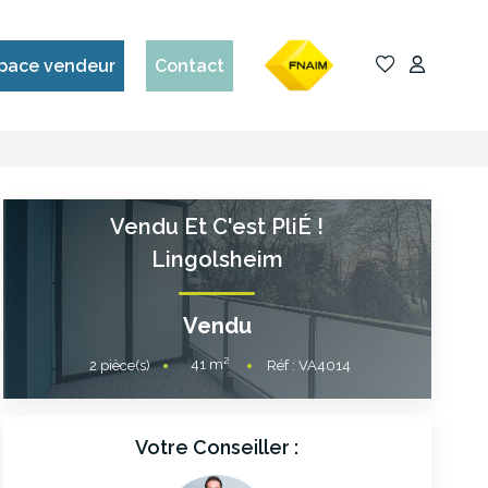
pace vendeur
Contact
Vendu Et C'est PliÉ !
Lingolsheim
Vendu
41
m²
2
pièce(s)
Réf :
VA4014
Votre Conseiller :