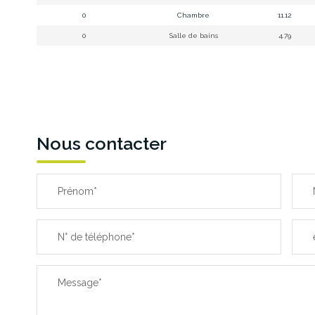
0
Chambre
11.12
0
Salle de bains
4.79
Nous contacter
Prénom*
N° de téléphone*
Message*