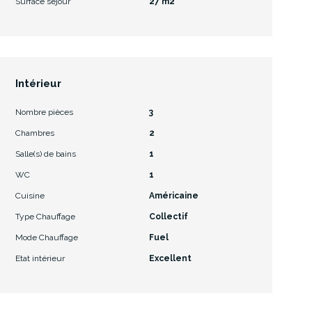
Surface séjour
27 m2
Intérieur
Nombre pièces
3
Chambres
2
Salle(s) de bains
1
WC
1
Cuisine
Américaine
Type Chauffage
Collectif
Mode Chauffage
Fuel
Etat intérieur
Excellent