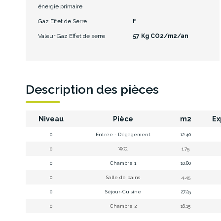
énergie primaire
Gaz Effet de Serre
F
Valeur Gaz Effet de serre
57 Kg CO2/m2/an
Description des pièces
Niveau
Pièce
m2
Ex
0
Entrée - Dégagement
12.40
0
W.C.
1.75
0
Chambre 1
10.80
0
Salle de bains
4.45
0
Séjour-Cuisine
27.25
0
Chambre 2
16.15