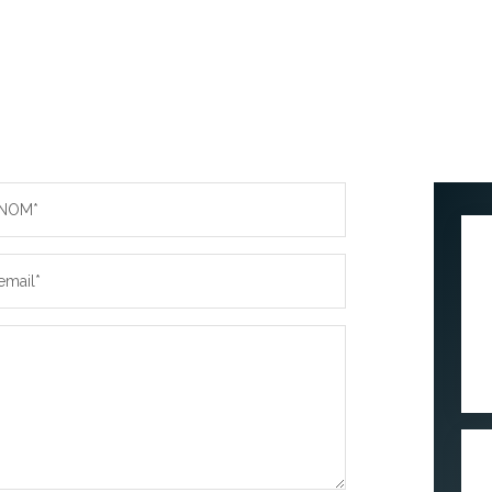
NOM*
email*