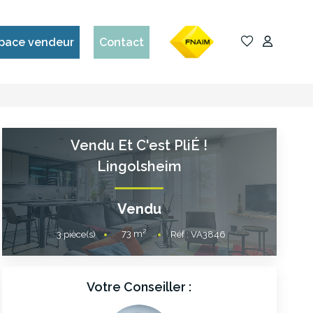
pace vendeur
Contact
Vendu Et C'est PliÉ !
Lingolsheim
Vendu
73
m²
3
pièce(s)
Réf :
VA3846
Votre Conseiller :