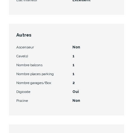
Autres
Ascenseur
Non
Cave(s)
1
Nombre balcons
1
Nombre places parking
1
Nombre garages/Box
2
Digicode
Oui
Piscine
Non