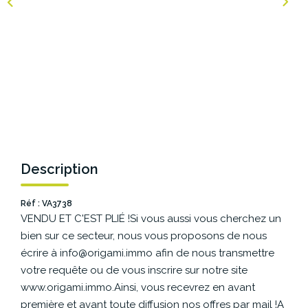
NOS AGENCES
Les Agences Origami
Notre Philosophie
Notre Équipe
Nous Rejoindre
Vos Avis
Description
Blog
Réf : VA3738
VENDU ET C'EST PLIÉ !Si vous aussi vous cherchez un
ESPACE BAILLEURS
bien sur ce secteur, nous vous proposons de nous
écrire à info@origami.immo afin de nous transmettre
ESPACE VENDEUR
votre requête ou de vous inscrire sur notre site
www.origami.immo.Ainsi, vous recevrez en avant
première et avant toute diffusion nos offres par mail !A