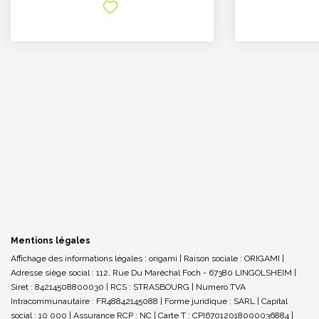
Mentions légales
Affichage des informations légales : origami | Raison sociale : ORIGAMI |
Adresse siège social : 112, Rue Du Maréchal Foch - 67380 LINGOLSHEIM |
Siret : 84214508800030 | RCS : STRASBOURG | Numero TVA
Intracommunautaire : FR48842145088 | Forme juridique : SARL | Capital
social : 10 000 | Assurance RCP : NC |
Carte T : CPI67012018000036884 |