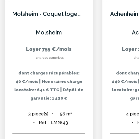
Molsheim - Coquet logement 3p Meublé en maison bifamille
Molsheim
Ac
Loyer 755 €/mois
Loyer 
charges comprises
cha
dont charges récupérables:
dont char
|
40 €/mois
Honoraires charge
140 €/mois
|
locataire: 641 € TTC
Dépôt de
locataire: 
garantie: 1 420 €
gara
58
m²
3
pièce(s)
4
pièc
Réf :
LM2843