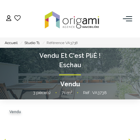
ESTIMER
Accueil
Studio T1
Référence VA3738
ACHETER
Vendu Et C'est PliÉ !
Eschau
LOUER
Vendu
VENDRE
3
pièce(s)
•
71
m²
•
Réf : VA3738
Pourquoi Nous Choisir ?
Vendu
Nos Biens Vendus
GESTION