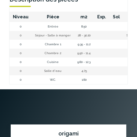
Niveau
Pièce
m2
Exp.
Sol
Com
0
Entrée
8.50
0
Séjour - Salle à manger
28 - 30.20
Séjour
0
Chambre 1
9.35 - 11.2
0
Chambre 2
9.50 - 11.4
0
Cuisine
9.60 - 12.3
cui
0
Salle d'eau
4.75
0
W.C.
1.60
origami