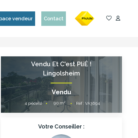
pace vendeur
Contact
Vendu Et C'est PliÉ !
Lingolsheim
Vendu
90
m²
4
pièce(s)
Réf :
VA3694
Votre Conseiller :