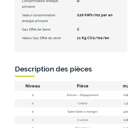
Consommation énergie
D
primaire
Valeur consommation
226 kWh/m2 par an
énergie primaire
Gaz Effet de Serre
C
Valeur Gaz Effet de serre
11 Kg CO2/m2/an
Description des pièces
Niveau
Pièce
m
0
Entrée - Dégagement
11.
0
Cellier
1.3
0
Salon-Salle à manger
32.
0
Cuisine
11.