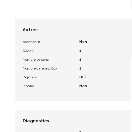
Autres
Ascenseur
Non
Cave(s)
1
Nombre balcons
1
Nombre garages/Box
1
Digicode
Oui
Piscine
Non
Diagnostics