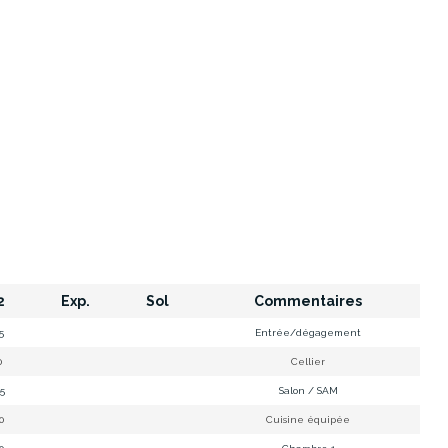
2
Exp.
Sol
Commentaires
85
Entrée/dégagement
0
Cellier
05
Salon / SAM
80
Cuisine équipée