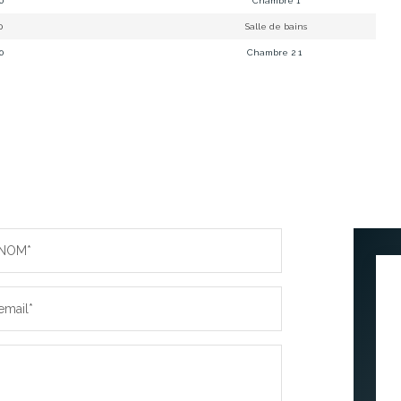
20
Chambre 1
0
Salle de bains
70
Chambre 2 1
NOM*
email*