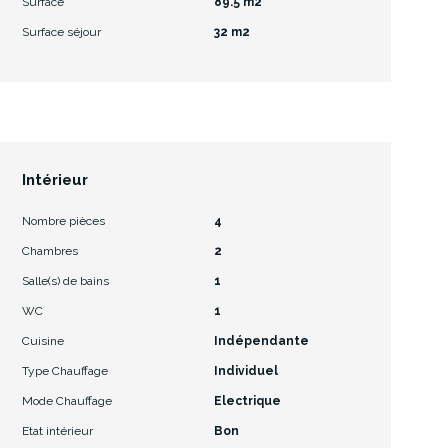
Surface
89.5 m2
Surface séjour
32 m2
Intérieur
Nombre pièces
4
Chambres
2
Salle(s) de bains
1
WC
1
Cuisine
Indépendante
Type Chauffage
Individuel
Mode Chauffage
Electrique
Etat intérieur
Bon