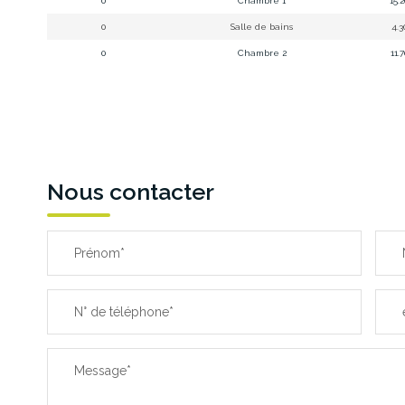
0
Chambre 1
15.
0
Salle de bains
4.3
0
Chambre 2
11.
Nous contacter
Prénom*
N° de téléphone*
Message*