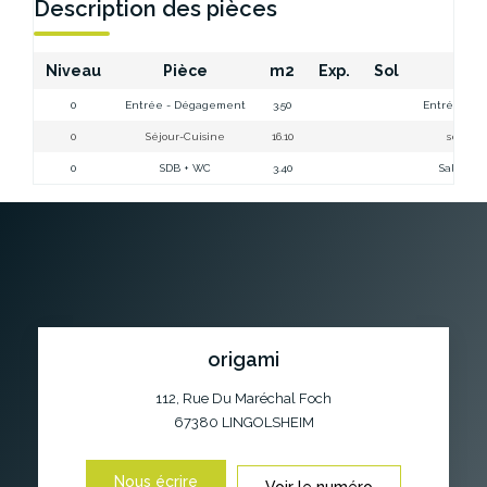
Description des pièces
Niveau
Pièce
m2
Exp.
Sol
Co
0
Entrée - Dégagement
3.50
Entrée-Dég
0
Séjour-Cuisine
16.10
séjour 
0
SDB + WC
3.40
Salle de
origami
112, Rue Du Maréchal Foch
67380
LINGOLSHEIM
Nous écrire
Voir le numéro