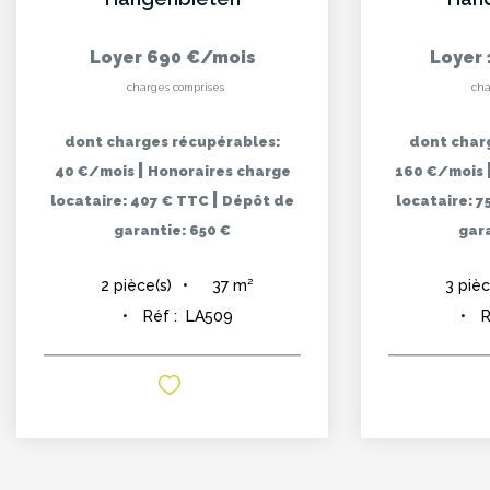
Loyer 690 €/mois
Loyer 
charges comprises
cha
dont charges récupérables:
dont char
|
40 €/mois
Honoraires charge
160 €/mois
|
locataire: 407 € TTC
Dépôt de
locataire: 
garantie: 650 €
gara
37
m²
2
pièce(s)
3
pièc
Réf :
LA509
R