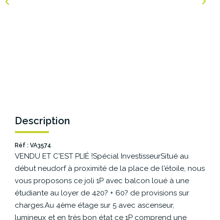
NOS AGENCES
Les Agences Origami
Notre Philosophie
Notre Équipe
Nous Rejoindre
Vos Avis
Description
Blog
Réf : VA3574
VENDU ET C'EST PLIÉ !Spécial InvestisseurSitué au
ESPACE BAILLEURS
début neudorf à proximité de la place de l'étoile, nous
vous proposons ce joli 1P avec balcon loué à une
ESPACE VENDEUR
étudiante au loyer de 420? + 60? de provisions sur
charges.Au 4ème étage sur 5 avec ascenseur,
lumineux et en très bon état ce 1P comprend une