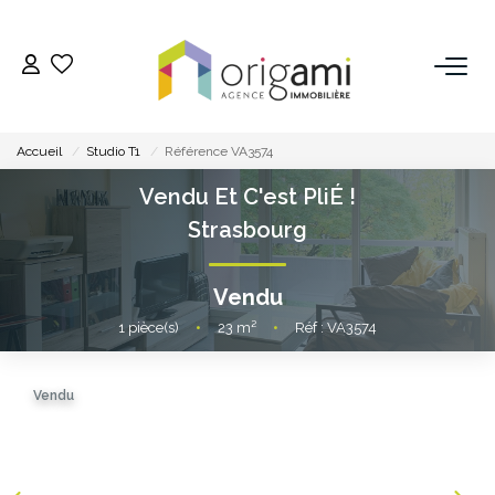
ESTIMER
Accueil
Studio T1
Référence VA3574
ACHETER
Vendu Et C'est PliÉ !
Strasbourg
LOUER
Vendu
VENDRE
1
pièce(s)
•
23
m²
•
Réf : VA3574
Pourquoi Nous Choisir ?
Vendu
Nos Biens Vendus
GESTION