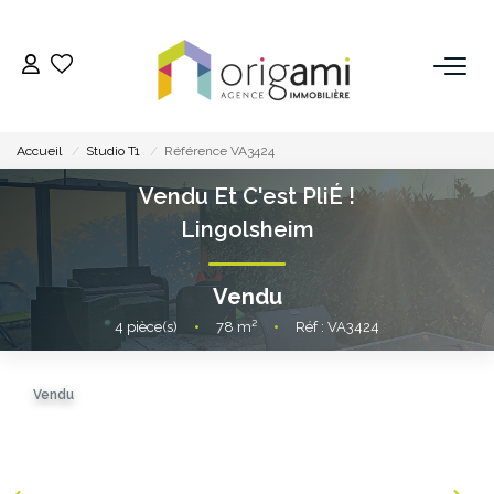
ESTIMER
Accueil
Studio T1
Référence VA3424
ACHETER
Vendu Et C'est PliÉ !
Lingolsheim
LOUER
Vendu
VENDRE
4
pièce(s)
•
78
m²
•
Réf : VA3424
Pourquoi Nous Choisir ?
Vendu
Nos Biens Vendus
GESTION