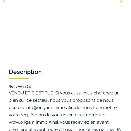
NOS AGENCES
Les Agences Origami
Notre Philosophie
Notre Équipe
Nous Rejoindre
Vos Avis
Description
Blog
Réf : VA3424
VENDU ET C'EST PLIÉ !Si vous aussi vous cherchez un
ESPACE BAILLEURS
bien sur ce secteur, nous vous proposons de nous
écrire à info@origami.immo afin de nous transmettre
ESPACE VENDEUR
votre requête ou de vous inscrire sur notre site
www.origami.immo.Ainsi, vous recevrez en avant
première et avant toute diffusion nos offres par mail !A