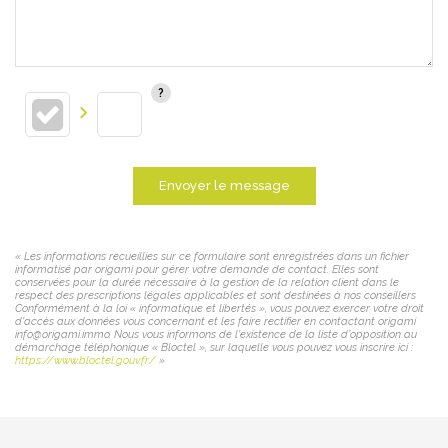
Envoyer le message
« Les informations recueillies sur ce formulaire sont enregistrées dans un fichier
informatisé par origami pour gérer votre demande de contact. Elles sont
conservées pour la durée nécessaire à la gestion de la relation client dans le
respect des prescriptions légales applicables et sont destinées à nos conseillers
Conformément à la loi « informatique et libertés », vous pouvez exercer votre droit
d'accès aux données vous concernant et les faire rectifier en contactant origami
info@origami.immo. Nous vous informons de l'existence de la liste d'opposition au
démarchage téléphonique « Bloctel », sur laquelle vous pouvez vous inscrire ici :
https://www.bloctel.gouv.fr/
»