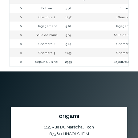
0
Entrée
3.90
Entrée
0
Chambre 1
11.32
Chambre 1
0
Dégagement
5.20
Dégagement
0
Salle de bains
5.09
Salle de bains
0
Chambre 2
9.24
Chambre 2
0
Chambre 3
11.53
Chambre 3
0
Séjour-Cuisine
29.35
Séjour/cuisine
origami
112, Rue Du Maréchal Foch
67380
LINGOLSHEIM