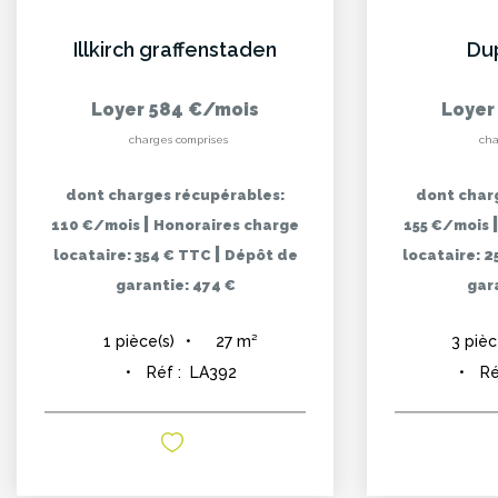
Illkirch graffenstaden
Du
Loyer 584 €/mois
Loyer
charges comprises
cha
dont charges récupérables:
dont char
|
110 €/mois
Honoraires charge
155 €/mois
|
locataire: 354 € TTC
Dépôt de
locataire: 
garantie: 474 €
gara
27
m²
1
pièce(s)
3
pièc
Réf :
LA392
Ré