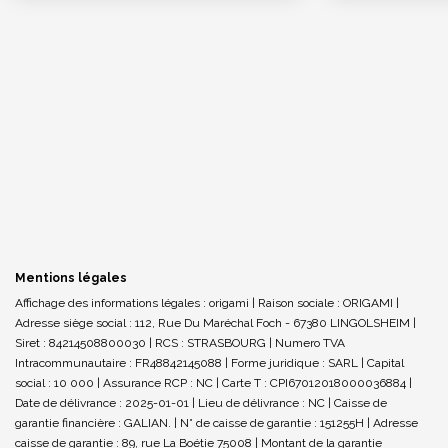
Mentions légales
Affichage des informations légales : origami | Raison sociale : ORIGAMI |
Adresse siège social : 112, Rue Du Maréchal Foch - 67380 LINGOLSHEIM |
Siret : 84214508800030 | RCS : STRASBOURG | Numero TVA
Intracommunautaire : FR48842145088 | Forme juridique : SARL | Capital
social : 10 000 | Assurance RCP : NC |
Carte T : CPI67012018000036884 |
Date de délivrance : 2025-01-01 | Lieu de délivrance : NC | Caisse de
garantie financière : GALIAN. | N° de caisse de garantie : 151255H | Adresse
caisse de garantie : 89, rue La Boétie 75008 | Montant de la garantie