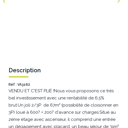
NOS AGENCES
Les Agences Origami
Notre Philosophie
Notre Équipe
Nous Rejoindre
Vos Avis
Description
Blog
Réf : VA3162
VENDU ET C'EST PLIÉ !Nous vous proposons ce très
ESPACE BAILLEURS
bel investissement avec une rentabilité de 6,5%
brut.Un joli 2/3P de 67m² (possibilité de cloisonner en
ESPACE VENDEUR
3P) loué à 600? + 200? d'avance sur charges.Situé au
2ème étage avec ascenseur, il comprend une entrée
un dégagement avec placard, un beau séjour de 31m²