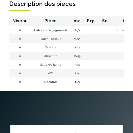
Description des pièces
Niveau
Pièce
m2
Exp.
Sol
Com
0
Entrée - Dégagement
7.90
Entrée - Dé
0
Salon - Séjour
31.55
Sa
0
Cuisine
10.15
0
Chambre
10.45
0
Salle de bains
3.95
Sal
0
W.C.
1.15
0
Débarras
1.85