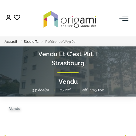
ESTIMER
Accueil
Studio T1
Référence VA3162
ACHETER
Vendu Et C'est PliÉ !
Strasbourg
LOUER
Vendu
VENDRE
3
pièce(s)
•
67
m²
•
Réf : VA3162
Pourquoi Nous Choisir ?
Vendu
Nos Biens Vendus
GESTION