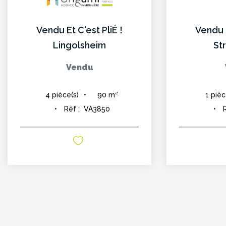
Vendu Et C'est PliÉ !
Vendu E
Lingolsheim
St
Vendu
90
m²
4
pièce(s)
1
pièc
Réf :
VA3850