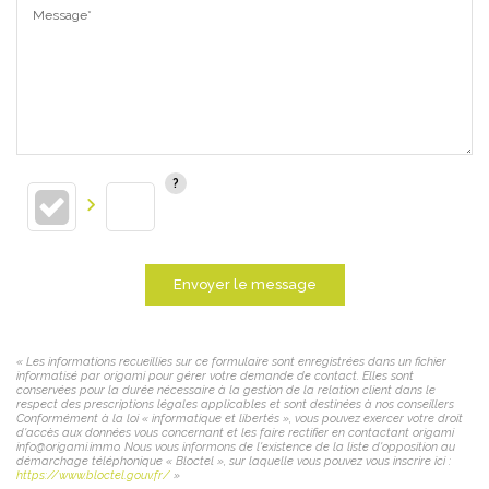
Message*
Envoyer le message
« Les informations recueillies sur ce formulaire sont enregistrées dans un fichier
informatisé par origami pour gérer votre demande de contact. Elles sont
conservées pour la durée nécessaire à la gestion de la relation client dans le
respect des prescriptions légales applicables et sont destinées à nos conseillers
Conformément à la loi « informatique et libertés », vous pouvez exercer votre droit
d'accès aux données vous concernant et les faire rectifier en contactant origami
info@origami.immo. Nous vous informons de l'existence de la liste d'opposition au
démarchage téléphonique « Bloctel », sur laquelle vous pouvez vous inscrire ici :
https://www.bloctel.gouv.fr/
»