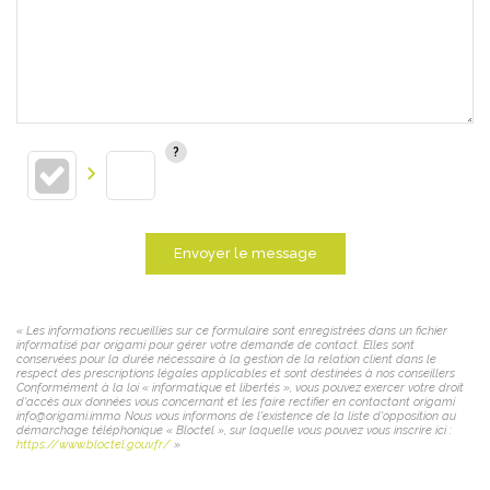
Envoyer le message
« Les informations recueillies sur ce formulaire sont enregistrées dans un fichier
informatisé par origami pour gérer votre demande de contact. Elles sont
conservées pour la durée nécessaire à la gestion de la relation client dans le
respect des prescriptions légales applicables et sont destinées à nos conseillers
Conformément à la loi « informatique et libertés », vous pouvez exercer votre droit
d'accès aux données vous concernant et les faire rectifier en contactant origami
info@origami.immo. Nous vous informons de l'existence de la liste d'opposition au
démarchage téléphonique « Bloctel », sur laquelle vous pouvez vous inscrire ici :
https://www.bloctel.gouv.fr/
»