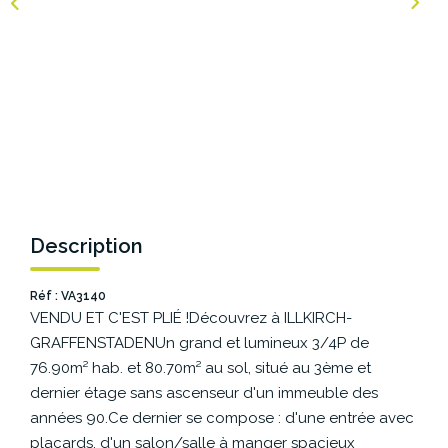
NOS AGENCES
Les Agences Origami
Notre Philosophie
Notre Équipe
Nous Rejoindre
Vos Avis
Description
Blog
Réf : VA3140
VENDU ET C'EST PLIÉ !Découvrez à ILLKIRCH-
ESPACE BAILLEURS
GRAFFENSTADENUn grand et lumineux 3/4P de
76.90m² hab. et 80.70m² au sol, situé au 3ème et
ESPACE VENDEUR
dernier étage sans ascenseur d'un immeuble des
années 90.Ce dernier se compose : d'une entrée avec
placards, d'un salon/salle à manger spacieux