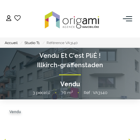
ESTIMER
Accueil
Studio T1
Référence VA3140
ACHETER
Vendu Et C'est PliÉ !
Illkirch-graffenstaden
LOUER
Vendu
VENDRE
3
pièce(s)
•
76
m²
•
Réf : VA3140
Pourquoi Nous Choisir ?
Vendu
Nos Biens Vendus
GESTION