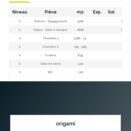
Niveau
Pièce
m2
Exp.
Sol
Com
0
Entrée - Dégagement
15.60
Entré
0
Séjour - Salle à manger
26.80
Séjour
0
Chambre 1
13.60 - 14.
0
Chambre 2
7.95 - 9.65
0
Cuisine
8.35
0
Salle de bains
3.40
Sa
0
W.C.
1.20
origami