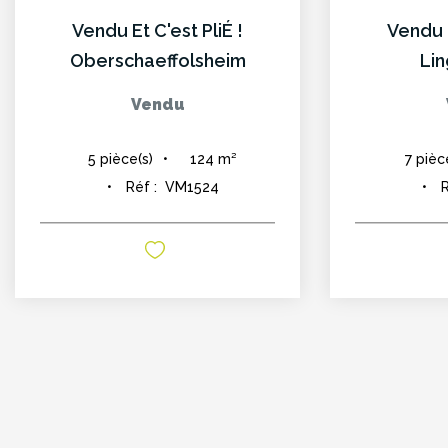
Vendu Et C'est PliÉ !
Vendu E
Oberschaeffolsheim
Li
Vendu
124
m²
5
pièce(s)
7
pièc
Réf :
VM1524
R