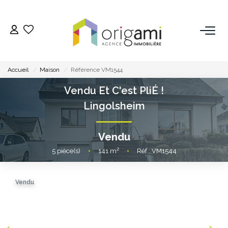
ESTIMER
Accueil
Maison
Référence VM1544
ACHETER
Vendu Et C'est PliÉ !
Lingolsheim
LOUER
Vendu
VENDRE
5
pièce(s)
•
141
m²
•
Réf : VM1544
Pourquoi Nous Choisir ?
Vendu
Nos Biens Vendus
GESTION