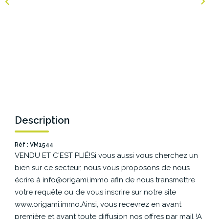
NOS AGENCES
Les Agences Origami
Notre Philosophie
Notre Équipe
Nous Rejoindre
Vos Avis
Description
Blog
Réf : VM1544
VENDU ET C'EST PLIÉ!Si vous aussi vous cherchez un
ESPACE BAILLEURS
bien sur ce secteur, nous vous proposons de nous
écrire à info@origami.immo afin de nous transmettre
ESPACE VENDEUR
votre requête ou de vous inscrire sur notre site
www.origami.immo.Ainsi, vous recevrez en avant
première et avant toute diffusion nos offres par mail !A