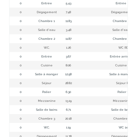
0
Entrée
5.43
Entrée RDC
0
Dégagement
7.48
Dégagement RD
0
Chambre 1
11.83
Chambre 1 RDC
0
Salle d'eau
3.48
Salle d'eau RD
0
Chambre 2
11.87
Chambre 2 RD
0
W.C.
1.26
WC RDC
0
Entrée
3.67
Entrée arrière R
0
Cuisine
8.06
Cuisine RDC
0
Salle à manger
12.58
Salle à manger R
0
Séjour
28.82
Séjour RDC
0
Palier
6.30
Palier 1er
0
Mezzanine
13.19
Mézzanine 1er
0
Salle de bains
6.71
Salle de bains 1
0
Chambre 3
20.18
Chambre 3 1er
0
W.C.
1.19
WC 1er
0
Dégagement
11.78
Dégagement SSo