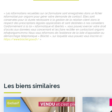
« Les informations recueillies sur ce formulaire sont enregistrées dans un fichier
informatisé par origami pour gérer votre demande de contact. Elles sont
conservées pour la durée nécessaire à la gestion de la relation client dans le
respect des prescriptions légales applicables et sont destinées à nos conseillers
Conformément à la loi « informatique et libertés », vous pouvez exercer votre droit
d'accès aux données vous concernant et les faire rectifier en contactant origami
info@origami.immo. Nous vous informons de l'existence de la liste d'opposition au
démarchage téléphonique « Bloctel », sur laquelle vous pouvez vous inscrire ici :
https://www.bloctel.gouv.fr/
»
Les biens similaires
Exclusif