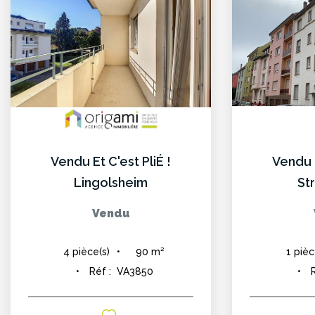
Vendu Et C'est PliÉ !
Vendu E
Lingolsheim
St
Vendu
90
m²
4
pièce(s)
1
pièc
Réf :
VA3850