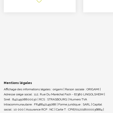
Mentions légales
Affichage des informations légales : origami | Raison sociale : ORIGAMI |
Adresse siège social : 112, Rue Du Maréchal Foch - 67380 LINGOLSHEIM |
Siret : 84214508800030 | RCS : STRASBOURG | Numero TVA
Intracommunautaire : FR48842145088 | Forme juridique : SARL | Capital
social : 10 000 | Assurance RCP : NC |
Carte T : CPI67012018000036884 |