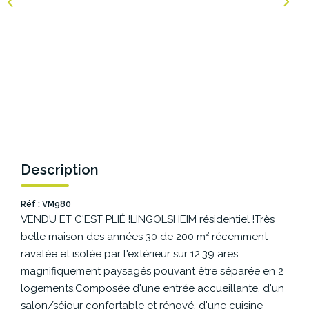
NOS AGENCES
Les Agences Origami
Notre Philosophie
Notre Équipe
Nous Rejoindre
Vos Avis
Description
Blog
Réf : VM980
VENDU ET C'EST PLIÉ !LINGOLSHEIM résidentiel !Très
ESPACE BAILLEURS
belle maison des années 30 de 200 m² récemment
ravalée et isolée par l'extérieur sur 12,39 ares
ESPACE VENDEUR
magnifiquement paysagés pouvant être séparée en 2
logements.Composée d'une entrée accueillante, d'un
salon/séjour confortable et rénové, d'une cuisine