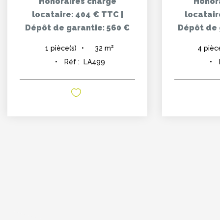
Honoraires charge
Honor
locataire: 404 € TTC
|
locatair
Dépôt de garantie: 560 €
Dépôt de g
32
m²
1
pièce(s)
4
pièc
Réf :
LA499