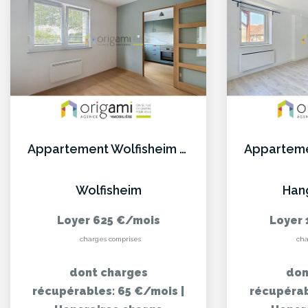
Appartement Wolfisheim 1 pièce(s)
Wolfisheim
Han
Loyer 625 €/mois
Loyer 
charges comprises
cha
dont charges
don
récupérables: 65 €/mois
|
récupérab