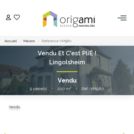
ESTIMER
Accueil
Maison
Référence VM980
ACHETER
Vendu Et C'est PliÉ !
Lingolsheim
LOUER
Vendu
VENDRE
9
pièce(s)
•
200
m²
•
Réf : VM980
Pourquoi Nous Choisir ?
Vendu
Nos Biens Vendus
GESTION