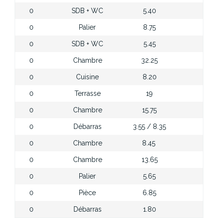
0
SDB + WC
5.40
0
Palier
8.75
0
SDB + WC
5.45
0
Chambre
32.25
0
Cuisine
8.20
0
Terrasse
19
0
Chambre
15.75
0
Débarras
3.55 / 8.35
0
Chambre
8.45
0
Chambre
13.65
0
Palier
5.65
0
Pièce
6.85
0
Débarras
1.80