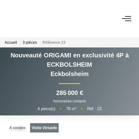
ESTIMER
Accueil
3 pièces
Référence 23
ACHETER
Nouveauté ORIGAMI en exclusivité 4P à
ECKBOLSHEIM
LOUER
Eckbolsheim
VENDRE
285 000 €
Pourquoi Nous Choisir ?
honoraires compris
4
pièce(s)
•
79
m²
•
Réf : 23
Nos Biens Vendus
A vendre
Visite Virtuelle
GESTION