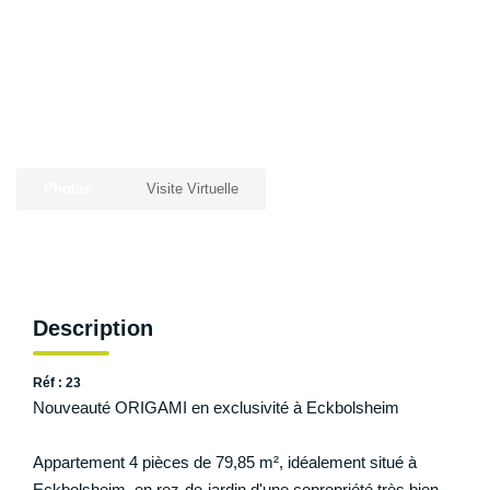
NOS AGENCES
Les Agences Origami
Notre Philosophie
Notre Équipe
Photos
Visite Virtuelle
Nous Rejoindre
Vos Avis
Blog
Description
ESPACE BAILLEURS
Réf : 23
Nouveauté ORIGAMI en exclusivité à Eckbolsheim
ESPACE VENDEUR
Appartement 4 pièces de 79,85 m², idéalement situé à
CONTACT
Eckbolsheim, en rez-de-jardin d'une copropriété très