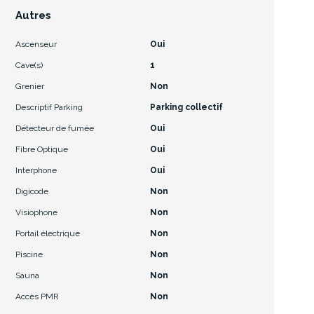
Autres
Ascenseur
Oui
Cave(s)
1
Grenier
Non
Descriptif Parking
Parking collectif
Détecteur de fumée
Oui
Fibre Optique
Oui
Interphone
Oui
Digicode
Non
Visiophone
Non
Portail électrique
Non
Piscine
Non
Sauna
Non
Accès PMR
Non