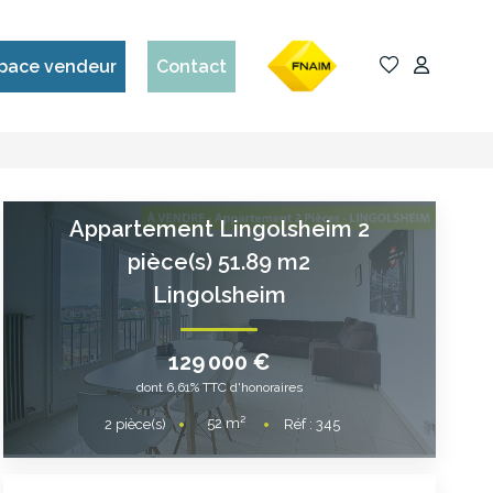
pace vendeur
Contact
Appartement Lingolsheim 2
pièce(s) 51.89 m2
Lingolsheim
129 000 €
dont 6,61% TTC d'honoraires
52
m²
2
pièce(s)
Réf :
345