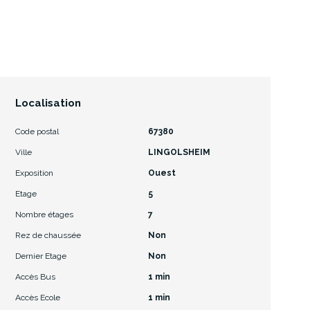
Localisation
Code postal
67380
Ville
LINGOLSHEIM
Exposition
Ouest
Etage
5
Nombre étages
7
Rez de chaussée
Non
Dernier Etage
Non
Accès Bus
1 min
Accès Ecole
1 min