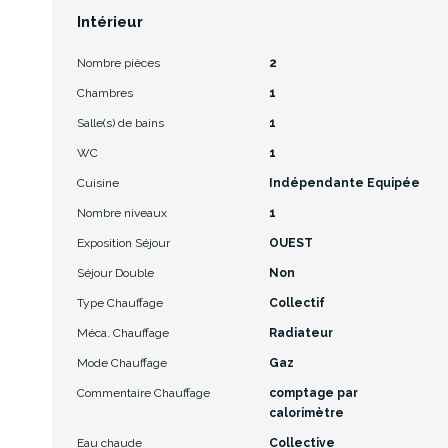
Intérieur
Nombre pièces
2
Chambres
1
Salle(s) de bains
1
WC
1
Cuisine
Indépendante Equipée
Nombre niveaux
1
Exposition Séjour
OUEST
Séjour Double
Non
Type Chauffage
Collectif
Méca. Chauffage
Radiateur
Mode Chauffage
Gaz
Commentaire Chauffage
comptage par
calorimètre
Eau chaude
Collective