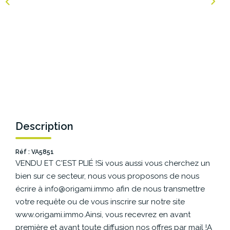
NOS AGENCES
Les Agences Origami
Notre Philosophie
Notre Équipe
Nous Rejoindre
Vos Avis
Description
Blog
Réf : VA5851
VENDU ET C'EST PLIÉ !Si vous aussi vous cherchez un
ESPACE BAILLEURS
bien sur ce secteur, nous vous proposons de nous
écrire à info@origami.immo afin de nous transmettre
ESPACE VENDEUR
votre requête ou de vous inscrire sur notre site
www.origami.immo.Ainsi, vous recevrez en avant
première et avant toute diffusion nos offres par mail !A