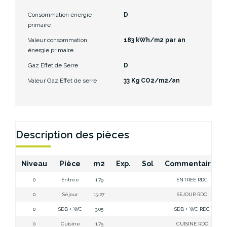
Consommation énergie
D
primaire
Valeur consommation
183 kWh/m2 par an
énergie primaire
Gaz Effet de Serre
D
Valeur Gaz Effet de serre
33 Kg CO2/m2/an
Description des pièces
Niveau
Pièce
m2
Exp.
Sol
Commentaires
0
Entrée
1.79
ENTREE RDC
0
Séjour
13.27
SEJOUR RDC
0
SDB + WC
3.05
SDB + WC RDC
0
Cuisine
1.75
CUISINE RDC