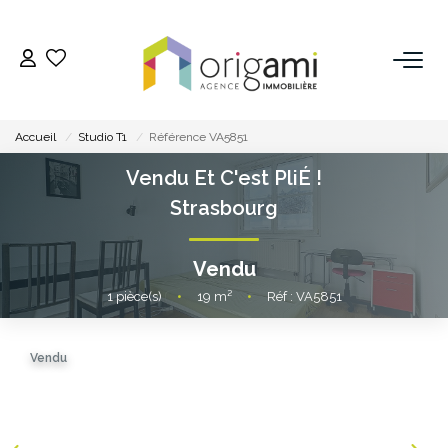
ESTIMER
Accueil
Studio T1
Référence VA5851
ACHETER
Vendu Et C'est PliÉ !
Strasbourg
LOUER
Vendu
VENDRE
1
pièce(s)
•
19
m²
•
Réf : VA5851
Pourquoi Nous Choisir ?
Vendu
Nos Biens Vendus
GESTION