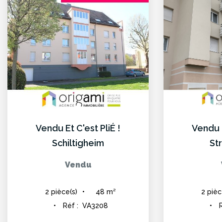
Vendu Et C'est PliÉ !
Vendu E
Schiltigheim
St
Vendu
48
m²
2
pièce(s)
2
pièc
Réf :
VA3208