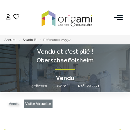
ESTIMER
Accueil
Studio T1
Référence VA5571
ACHETER
Vendu et c'est plié !
Oberschaeffolsheim
LOUER
Vendu
VENDRE
3
pièce(s)
•
82
m²
•
Réf : VA5571
Pourquoi Nous Choisir ?
Vendu
Visite Virtuelle
Nos Biens Vendus
GESTION