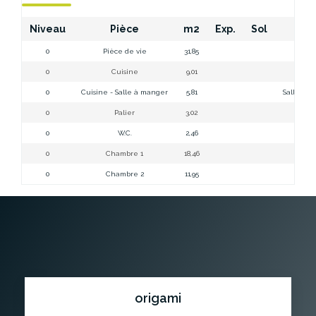
Niveau
Pièce
m2
Exp.
Sol
C
0
Pièce de vie
31,85
0
Cuisine
9,01
0
Cuisine - Salle à manger
5,81
Salle de 
0
Palier
3,02
0
W.C.
2,46
0
Chambre 1
18,46
0
Chambre 2
11,95
origami