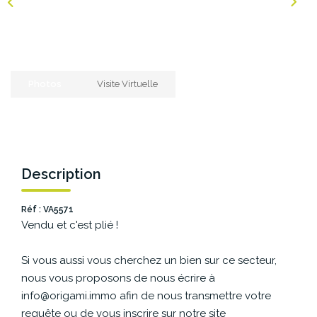
NOS AGENCES
Les Agences Origami
Photos
Visite Virtuelle
Notre Philosophie
Notre Équipe
Nous Rejoindre
Vos Avis
Description
Blog
Réf : VA5571
Vendu et c'est plié !
ESPACE BAILLEURS
Si vous aussi vous cherchez un bien sur ce secteur,
ESPACE VENDEUR
nous vous proposons de nous écrire à
info@origami.immo afin de nous transmettre votre
requête ou de vous inscrire sur notre site