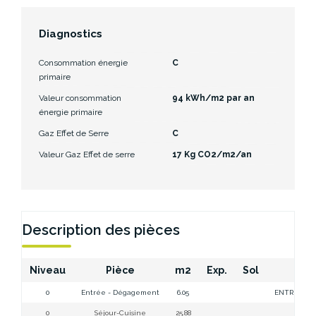
Diagnostics
Consommation énergie
C
primaire
Valeur consommation
94 kWh/m2 par an
énergie primaire
Gaz Effet de Serre
C
Valeur Gaz Effet de serre
17 Kg CO2/m2/an
Description des pièces
Niveau
Pièce
m2
Exp.
Sol
Co
0
Entrée - Dégagement
6.05
ENTREE/DGT
0
Séjour-Cuisine
25.88
CUIS