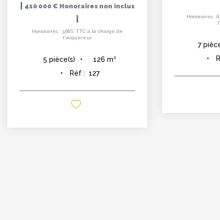
|
410 000 €
Honoraires non inclus
Honoraires : 
|
Honoraires : 3,66% TTC à la charge de
l'acquéreur
7
pièce
R
126
m²
5
pièce(s)
Réf :
127