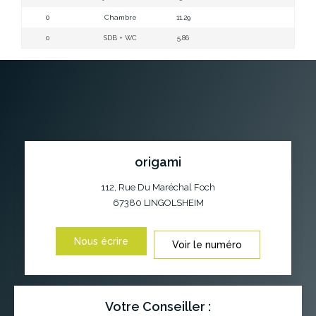
0
Chambre
11.29
C
0
SDB + WC
5.86
SD
origami
112, Rue Du Maréchal Foch
67380
LINGOLSHEIM
Nous écrire
Voir le numéro
Votre Conseiller :