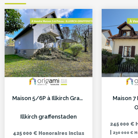
Maison 5/6P à Illkirch Graffenstaden
Maison 7
O
Illkirch graffenstaden
245 000 €
|
425 000 €
Honoraires inclus
230 000 €
H