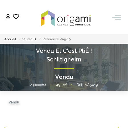
ESTIMER
Accueil
Studio T1
Référence VA5419
ACHETER
Vendu Et C'est PliÉ !
Schiltigheim
LOUER
Vendu
VENDRE
2
pièce(s)
•
49
m²
•
Réf : VA5419
Pourquoi Nous Choisir ?
Vendu
Nos Biens Vendus
GESTION