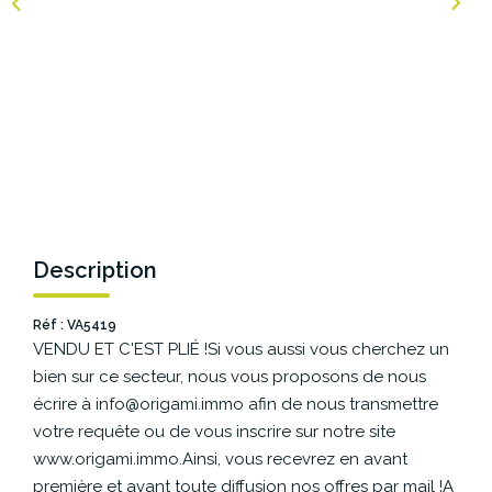
NOS AGENCES
Les Agences Origami
Notre Philosophie
Notre Équipe
Nous Rejoindre
Vos Avis
Description
Blog
Réf : VA5419
VENDU ET C'EST PLIÉ !Si vous aussi vous cherchez un
ESPACE BAILLEURS
bien sur ce secteur, nous vous proposons de nous
écrire à info@origami.immo afin de nous transmettre
ESPACE VENDEUR
votre requête ou de vous inscrire sur notre site
www.origami.immo.Ainsi, vous recevrez en avant
première et avant toute diffusion nos offres par mail !A