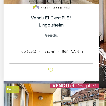
Vendu Et C'est PliÉ !
Lingolsheim
Vendu
111
m²
Réf :
VA3634
5
pièce(s)
Exclusif