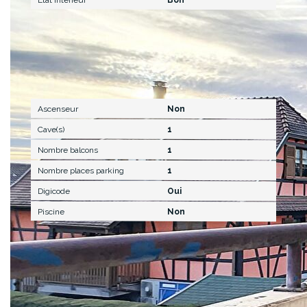
Autres
Ascenseur
Non
Cave(s)
1
Nombre balcons
1
Nombre places parking
1
Digicode
Oui
Piscine
Non
Terrain