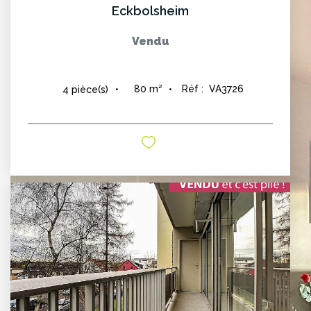
Eckbolsheim
Vendu
80
m²
Réf :
VA3726
4
pièce(s)