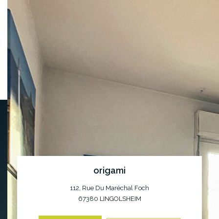
Niveau
Pièce
m2
Exp.
Sol
Commentaires
0
Entrée
3.28
Entrée
0
SDB + WC
4.12
Salle de bains avec W
0
Cuisine
8.27
Cuisine équipée
0
Salon
17.42
Salon
0
Chambre 1
14.06
Chambre 1
origami
112, Rue Du Maréchal Foch
67380
LINGOLSHEIM