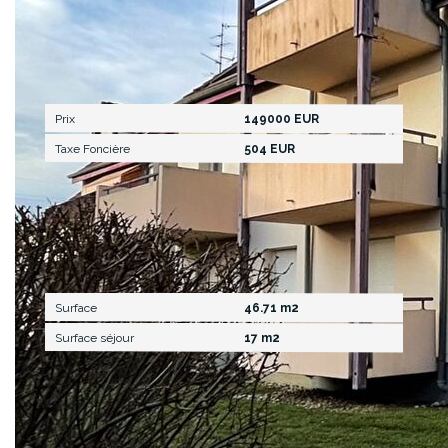
Aspects financiers
Prix
149000 EUR
Taxe Foncière
504 EUR
Surfaces
Surface
46.71 m2
Surface séjour
17 m2