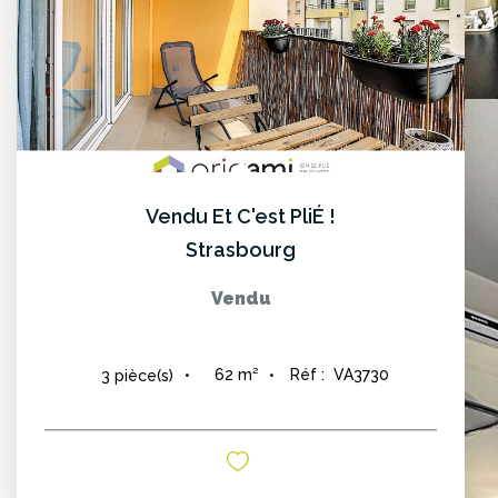
Vendu Et C'est PliÉ !
Strasbourg
Vendu
62
m²
Réf :
VA3730
3
pièce(s)