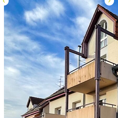
NOS AGENCES
Les Agences Origami
Notre Philosophie
Notre Équipe
Nous Rejoindre
Vos Avis
Description
Blog
Réf : VA4899
ESPACE BAILLEURS
VENDU ET C'EST PLIÉ !Si vous aussi vous cherchez un
bien sur ce secteur, nous vous proposons de nous
écrire à info@origami.immo afin de nous transmettre
ESPACE VENDEUR
votre requête ou de vous inscrire sur notre site
www.origami.immo.Ainsi, vous recevrez en avant
CONTACT
première et avant toute diffusion nos offres par mail !A