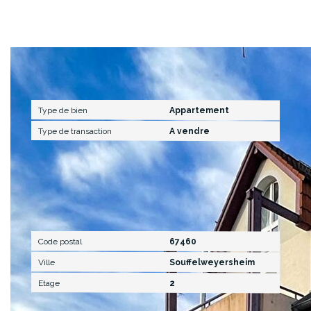
Caractéristiques détaillées
Général
Type de bien
Appartement
Type de transaction
A vendre
Localisation
Code postal
67460
Ville
Souffelweyersheim
Etage
2