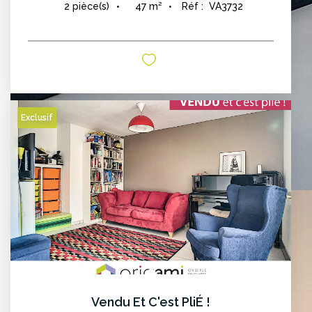
47
m²
Réf :
VA3732
2
pièce(s)
Exclusif
Vendu Et C'est PliÉ !