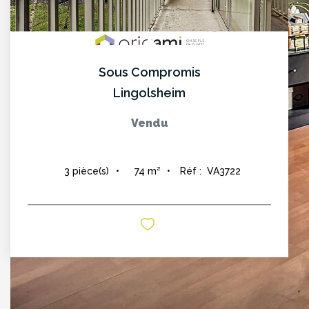
Sous Compromis
Lingolsheim
Vendu
74
m²
Réf :
VA3722
3
pièce(s)