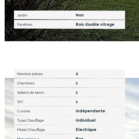
Extérieur
Jardin
Non
Fenêtres
Bois double vitrage
Intérieur
Nombre pièces
2
Chambres
1
Salle(s) de bains
1
WC
1
Cuisine
Indépendante
Type Chauffage
Individuel
Mode Chauffage
Electrique
Etat intérieur
Bon