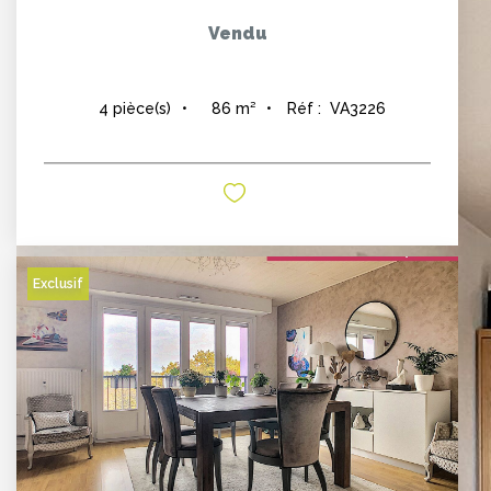
Vendu
86
m²
Réf :
VA3226
4
pièce(s)
Exclusif