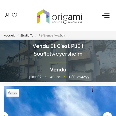
ESTIMER
Accueil
Studio T1
Référence VA4899
ACHETER
Vendu Et C'est PliÉ !
Souffelweyersheim
LOUER
Vendu
VENDRE
2
pièce(s)
•
46
m²
•
Réf : VA4899
Pourquoi Nous Choisir ?
Nos Biens Vendus
Vendu
GESTION