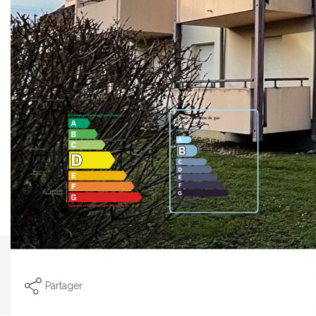
bientôt !La Team ORIGAMI
Nos honoraires
Nous contacter
Diagnostics énergétiques
Imprimer
Partager