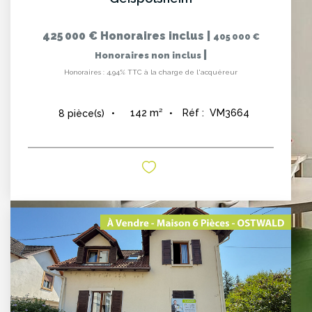
425 000 €
Honoraires inclus
|
405 000 €
|
Honoraires non inclus
Honoraires : 4,94% TTC à la charge de l'acquéreur
142
m²
Réf :
VM3664
8
pièce(s)