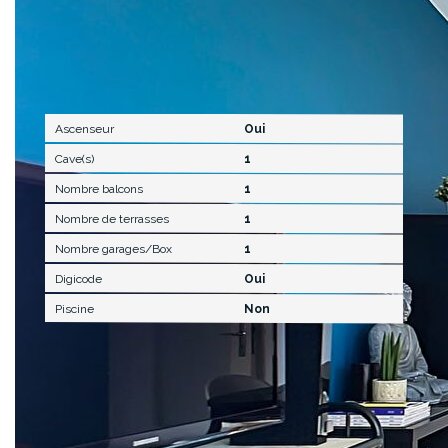
Autres
Ascenseur
Oui
Cave(s)
1
Nombre balcons
1
Nombre de terrasses
1
Nombre garages/Box
1
Digicode
Oui
Piscine
Non
Terrain