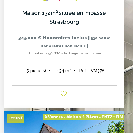
Maison 134m² située en impasse
Strasbourg
345 000 €
Honoraires inclus
|
330 000 €
|
Honoraires non inclus
Honoraires : 4,55% TTC à la charge de l'acquéreur
134
m²
Réf :
VM378
5
pièce(s)
Exclusif