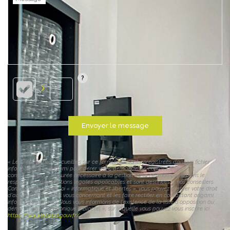
Envoyer le message
« Les informations recueillies sur ce formulaire sont enregistrées dans un fichier
informatisé par origami pour gérer votre demande de contact. Elles sont
conservées pour la durée nécessaire à la gestion de la relation client dans le
respect des prescriptions légales applicables et sont destinées à nos conseillers
Conformément à la loi « informatique et libertés », vous pouvez exercer votre droit
d'accès aux données vous concernant et les faire rectifier en contactant origami
info@origami.immo. Nous vous informons de l'existence de la liste d'opposition au
démarchage téléphonique « Bloctel », sur laquelle vous pouvez vous inscrire ici :
https://www.bloctel.gouv.fr/
»