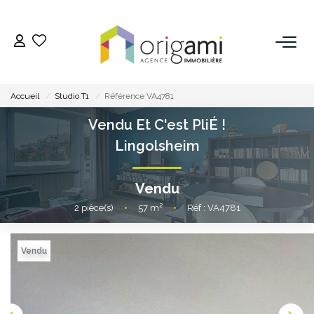
ESTIMER
Accueil
Studio T1
Référence VA4781
ACHETER
Vendu Et C'est PliÉ !
Lingolsheim
LOUER
Vendu
VENDRE
2
pièce(s)
•
57
m²
•
Réf : VA4781
Pourquoi Nous Choisir ?
Nos Biens Vendus
Vendu
GESTION