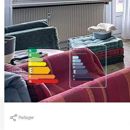
bientôt !La Team ORIGAMI
Nos honoraires
Nous contacter
Diagnostics énergétiques
Imprimer
Partager