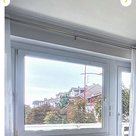
NOS AGENCES
Les Agences Origami
Notre Philosophie
Notre Équipe
Nous Rejoindre
Vos Avis
Description
Blog
Réf : VA4781
ESPACE BAILLEURS
VENDU ET C'EST PLIÉ !Si vous aussi vous cherchez un
bien sur ce secteur, nous vous proposons de nous
écrire à info@origami.immo afin de nous transmettre
ESPACE VENDEUR
votre requête ou de vous inscrire sur notre site
www.origami.immo.Ainsi, vous recevrez en avant
CONTACT
première et avant toute diffusion nos offres par mail !A