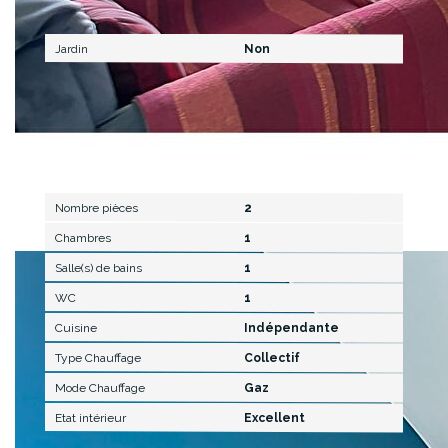
Extérieur
Jardin
Non
Intérieur
Nombre pièces
2
Chambres
1
Salle(s) de bains
1
WC
1
Cuisine
Indépendante
Type Chauffage
Collectif
Mode Chauffage
Gaz
Etat intérieur
Excellent