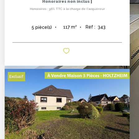
|
Honoraires non inclus
Honoraires : 3,6% TTC à la charge de l'acquéreur
117
m²
Réf :
343
5
pièce(s)
Exclusif