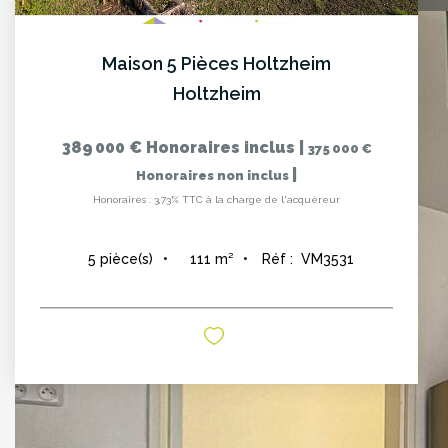
Maison 5 Pièces Holtzheim
Holtzheim
389 000 €
Honoraires inclus
|
375 000 €
|
Honoraires non inclus
Honoraires : 3,73% TTC à la charge de l'acquéreur
111
m²
Réf :
VM3531
5
pièce(s)