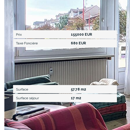
Aspects financiers
Prix
155000 EUR
Taxe Foncière
680 EUR
Surfaces
Surface
57.78 m2
Surface séjour
17 m2