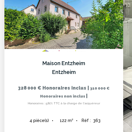
Maison Entzheim
Entzheim
328 000 €
Honoraires inclus
|
310 000 €
|
Honoraires non inclus
Honoraires : 5,81% TTC à la charge de l'acquéreur
122
m²
Réf :
363
4
pièce(s)