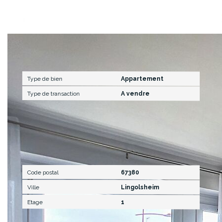
Caractéristiques détaillées
Général
Type de bien
Appartement
Type de transaction
A vendre
Localisation
Code postal
67380
Ville
Lingolsheim
Etage
1