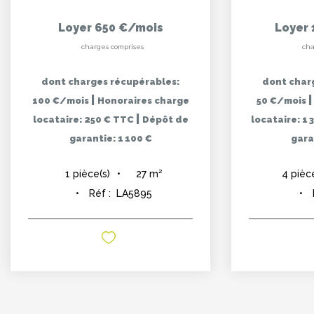
Loyer 650 €/mois
Loyer 
charges comprises
cha
dont charges récupérables:
dont char
|
100 €/mois
Honoraires charge
50 €/mois
|
locataire: 250 € TTC
Dépôt de
locataire: 1
garantie: 1 100 €
gara
27
m²
1
pièce(s)
4
pièc
Réf :
LA5895