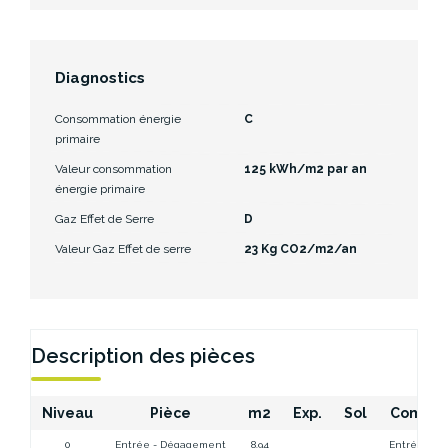
Diagnostics
Consommation énergie
C
primaire
Valeur consommation
125 kWh/m2 par an
énergie primaire
Gaz Effet de Serre
D
Valeur Gaz Effet de serre
23 Kg CO2/m2/an
Description des pièces
Niveau
Pièce
m2
Exp.
Sol
Commen
0
Entrée - Dégagement
8.94
Entrée - d