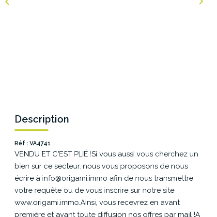
NOS AGENCES
Les Agences Origami
Notre Philosophie
Notre Équipe
Nous Rejoindre
Vos Avis
Description
Blog
Réf : VA4741
VENDU ET C'EST PLIÉ !Si vous aussi vous cherchez un
ESPACE BAILLEURS
bien sur ce secteur, nous vous proposons de nous
écrire à info@origami.immo afin de nous transmettre
ESPACE VENDEUR
votre requête ou de vous inscrire sur notre site
www.origami.immo.Ainsi, vous recevrez en avant
première et avant toute diffusion nos offres par mail !A