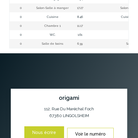
0
Salon-Salle à manger
17.27
Salon/sall
0
Cuisine
8.46
Cuisine é
0
Chambre 1
11.17
Chamb
0
W.C.
1.61
W
0
Salle de bains
6.39
Salle d
origami
112, Rue Du Maréchal Foch
67380
LINGOLSHEIM
Nous écrire
Voir le numéro