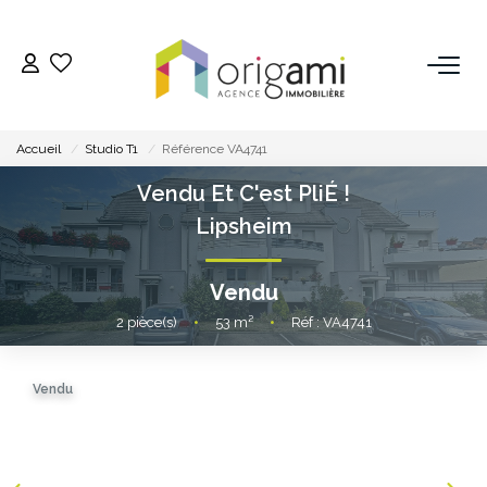
ESTIMER
Accueil
Studio T1
Référence VA4741
ACHETER
Vendu Et C'est PliÉ !
Lipsheim
LOUER
Vendu
VENDRE
2
pièce(s)
•
53
m²
•
Réf : VA4741
Pourquoi Nous Choisir ?
Vendu
Nos Biens Vendus
GESTION