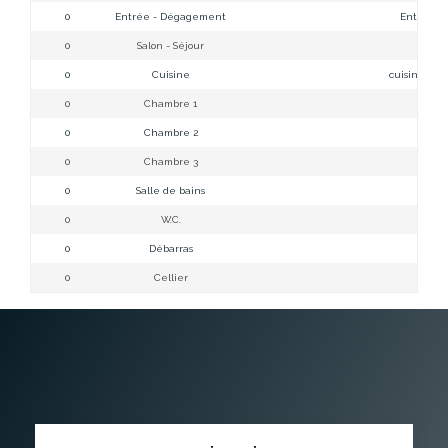
0
Entrée - Dégagement
Entrée-D
0
Salon - Séjour
Salon-
0
Cuisine
cuisine équ
0
Chambre 1
Cham
0
Chambre 2
cham
0
Chambre 3
Cham
0
Salle de bains
Salle 
0
W.C.
W
0
Débarras
Déb
0
Cellier
Cel