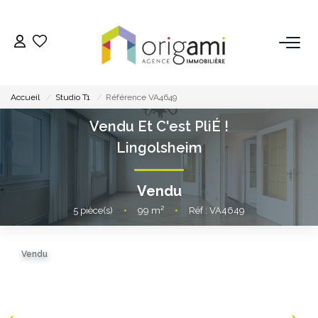
ESTIMER
Accueil
Studio T1
Référence VA4649
ACHETER
Vendu Et C'est PliÉ !
Lingolsheim
LOUER
Vendu
VENDRE
5
pièce(s)
•
99
m²
•
Réf : VA4649
Pourquoi Nous Choisir ?
Vendu
Nos Biens Vendus
GESTION