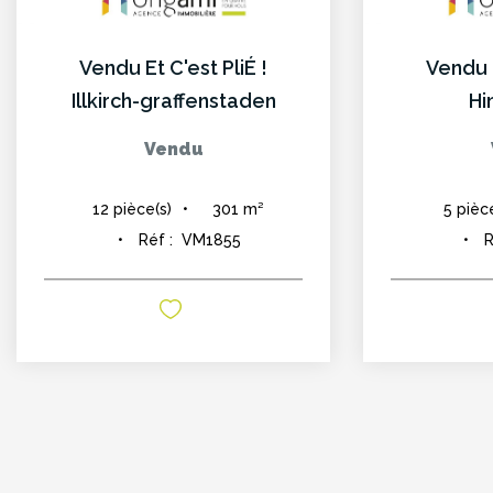
Vendu Et C'est PliÉ !
Vendu E
Illkirch-graffenstaden
Hi
Vendu
301
m²
12
pièce(s)
5
pièc
Réf :
VM1855
R