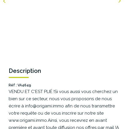
NOS AGENCES
Les Agences Origami
Notre Philosophie
Notre Équipe
Nous Rejoindre
Vos Avis
Description
Blog
Réf : VA4649
VENDU ET C'EST PLIÉ !Si vous aussi vous cherchez un
ESPACE BAILLEURS
bien sur ce secteur, nous vous proposons de nous
écrire à info@origami.immo afin de nous transmettre
ESPACE VENDEUR
votre requête ou de vous inscrire sur notre site
www.origami.immo.Ainsi, vous recevrez en avant
première et avant toute diffusion nos offres par mail !A