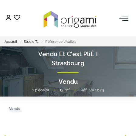
ESTIMER
Accueil
Studio T1
Référence VA4629
ACHETER
Vendu Et C'est PliÉ !
Strasbourg
LOUER
Vendu
VENDRE
1
pièce(s)
•
13
m²
•
Réf : VA4629
Pourquoi Nous Choisir ?
Vendu
Nos Biens Vendus
GESTION