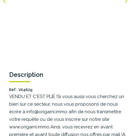
NOS AGENCES
Les Agences Origami
Notre Philosophie
Notre Équipe
Nous Rejoindre
Vos Avis
Description
Blog
Réf : VA4629
VENDU ET C'EST PLIÉ !Si vous aussi vous cherchez un
ESPACE BAILLEURS
bien sur ce secteur, nous vous proposons de nous
écrire à info@origami.immo afin de nous transmettre
ESPACE VENDEUR
votre requête ou de vous inscrire sur notre site
www.origami.immo.Ainsi, vous recevrez en avant
première et avant toute diffusion nos offres par mail !A