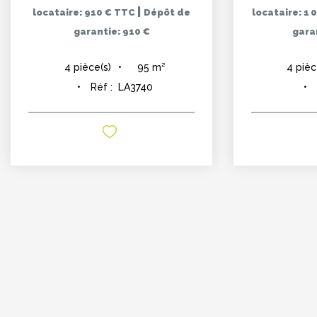
|
locataire: 910 € TTC
Dépôt de
locataire: 1
garantie: 910 €
garan
95
m²
4
pièce(s)
4
pièc
Réf :
LA3740