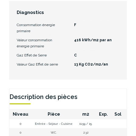
Diagnostics
Consommation énergie
F
primaire
Valeur consommation
416 kWh/m2 par an
énergie primaire
Gaz Effet de Serre
C
Valeur Gaz Effet de serre
13 Kg CO2/m2/an
Description des pièces
Niveau
Pièce
m2
Exp.
Sol
Co
0
Entrée - Séjour - Cuisine
11.59 / 15.
Entré
0
W.C.
2.32