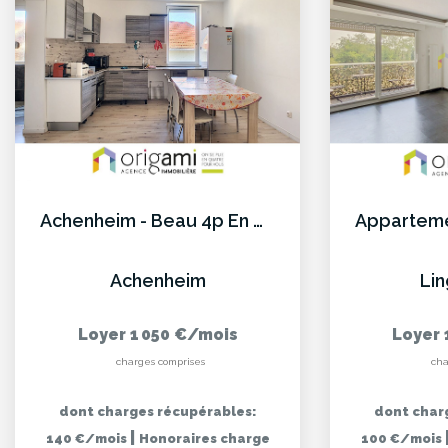
Achenheim - Beau 4p En Coeur De Village
Achenheim
Li
Loyer 1 050 €/mois
Loyer 
charges comprises
cha
dont charges récupérables:
dont char
|
140 €/mois
Honoraires charge
100 €/mois